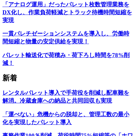
「アナログ運用」だったパレット枚数管理業務を
DX化し、作業負荷軽減とトラック待機時間短縮を
実現
一貫パレチゼーションシステムを導入し、労働時
間短縮と物量の安定供給を実現！
パレット輸送化で荷積み・荷下ろし時間を78%削
減！
新着
レンタルパレット導入で手荷役を削減し配車難を
解消。冷蔵倉庫への納品と共同回収も実現
「運べない」危機からの脱却と、管理工数の最小
化を実現したパレット導入
事務作業100％削減、荷役時間75%短縮等の「ホワ