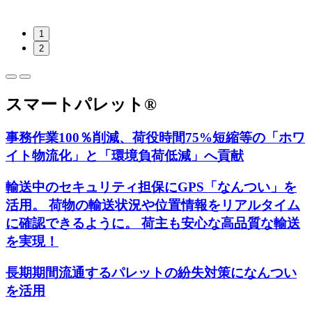
1
2
スマートパレット®
事務作業100％削減、荷役時間75%短縮等の「ホワ
イト物流化」と「環境負荷低減」へ貢献
輸送中のセキュリティ担保にGPS「なんつい」を
活用。 荷物の輸送状況や位置情報をリアルタイム
に確認できるように。 荷主も安心な高品質な輸送
を実現！
長期期間流通するパレットの紛失対策になんつい
を活用