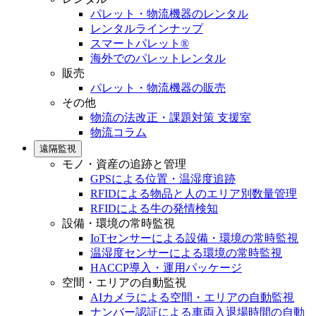
パレット・物流機器のレンタル
レンタルラインナップ
スマートパレット®
海外でのパレットレンタル
販売
パレット・物流機器の販売
その他
物流の法改正・課題対策 支援室
物流コラム
遠隔監視
モノ・資産の追跡と管理
GPSによる位置・温湿度追跡
RFIDによる物品と人のエリア別数量管理
RFIDによる牛の発情検知
設備・環境の常時監視
IoTセンサーによる設備・環境の常時監視
温湿度センサーによる環境の常時監視
HACCP導入・運用パッケージ
空間・エリアの自動監視
AIカメラによる空間・エリアの自動監視
ナンバー認証による車両入退場時間の自動