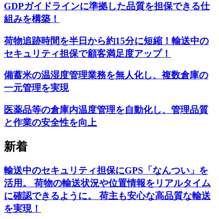
GDPガイドラインに準拠した品質を担保できる仕
組みを構築！
荷物追跡時間を半日から約15分に短縮！輸送中の
セキュリティ担保で顧客満足度アップ！
備蓄米の温湿度管理業務を無人化し、複数倉庫の
一元管理を実現
医薬品等の倉庫内温度管理を自動化し、管理品質
と作業の安全性を向上
新着
輸送中のセキュリティ担保にGPS「なんつい」を
活用。 荷物の輸送状況や位置情報をリアルタイム
に確認できるように。 荷主も安心な高品質な輸送
を実現！