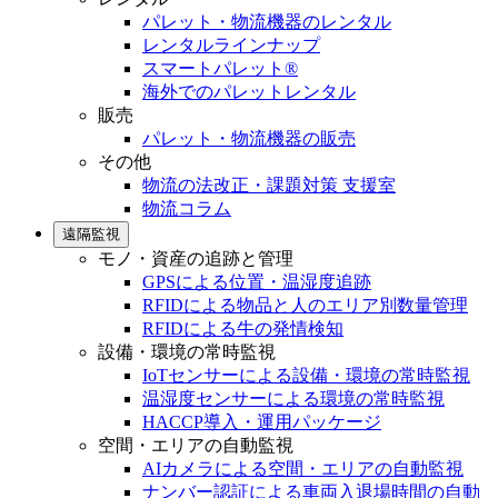
パレット・物流機器のレンタル
レンタルラインナップ
スマートパレット®
海外でのパレットレンタル
販売
パレット・物流機器の販売
その他
物流の法改正・課題対策 支援室
物流コラム
遠隔監視
モノ・資産の追跡と管理
GPSによる位置・温湿度追跡
RFIDによる物品と人のエリア別数量管理
RFIDによる牛の発情検知
設備・環境の常時監視
IoTセンサーによる設備・環境の常時監視
温湿度センサーによる環境の常時監視
HACCP導入・運用パッケージ
空間・エリアの自動監視
AIカメラによる空間・エリアの自動監視
ナンバー認証による車両入退場時間の自動