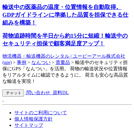
輸送中の医薬品の温度・位置情報を自動取得。
GDPガイドラインに準拠した品質を担保できる仕
組みを構築！
荷物追跡時間を半日から約15分に短縮！輸送中の
セキュリティ担保で顧客満足度アップ！
物流機器・輸送機器のレンタル | ユーピーアール株式会社
(upr)
>
事例
>
なんつい
>
貴重品
>
輸送中のセキュリティ担
保にGPS「なんつい」を活用。 荷物の輸送状況や位置情報
をリアルタイムに確認できるように。 荷主も安心な高品質
な輸送を実現！
問い合わせ
資料DL
チャット
サイトのご利用について
個人情報保護方針
サイトマップ