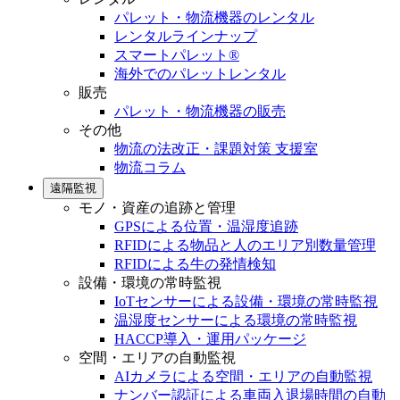
パレット・物流機器のレンタル
レンタルラインナップ
スマートパレット®
海外でのパレットレンタル
販売
パレット・物流機器の販売
その他
物流の法改正・課題対策 支援室
物流コラム
遠隔監視
モノ・資産の追跡と管理
GPSによる位置・温湿度追跡
RFIDによる物品と人のエリア別数量管理
RFIDによる牛の発情検知
設備・環境の常時監視
IoTセンサーによる設備・環境の常時監視
温湿度センサーによる環境の常時監視
HACCP導入・運用パッケージ
空間・エリアの自動監視
AIカメラによる空間・エリアの自動監視
ナンバー認証による車両入退場時間の自動