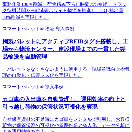
事務作業100％削減、荷物積み下ろし時間75%短縮、トラッ
ク待機時間38%削減等ホワイト物流を推進し、CO
排出量
2
83%削減も実現した。
スマートパレット®
物流
導入事例
鋼製パレットにアクティブRFIDタグを搭載し、工
場から物流センター、建設現場までの一貫した製
品輸送を自動管理
「パレットをなくさないように使用する」現場意識向上や管
理の自動化・伝票レス化を実現した。
スマートパレット®
導入事例
カゴ車の入出庫を自動管理し、運用効率の向上と
引っ越し荷物の保管状況可視化を実現
自社保有資材の不足時にカゴ車をレンタルで利用し、お客様
荷物の保管状況の可視化や管理作業の省人化、データ分析に
よる運用効率を向上した。