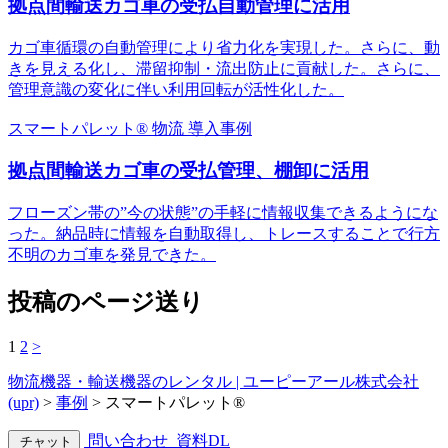
拠点間輸送カゴ車の受払自動管理に活用
カゴ車循環の自動管理により省力化を実現した。さらに、動
きを見える化し、滞留抑制・流出防止に貢献した。さらに、
管理意識の変化に伴い利用回転が活性化した。
スマートパレット®
物流
導入事例
拠点間輸送カゴ車の受払管理、棚卸に活用
フローズン帯の”今の状態”の手軽に情報収集できるようにな
った。納品時に情報を自動取得し、トレースすることで行方
不明のカゴ車を発見できた。
投稿のページ送り
1
2
>
物流機器・輸送機器のレンタル | ユーピーアール株式会社
(upr)
>
事例
>
スマートパレット®
問い合わせ
資料DL
チャット