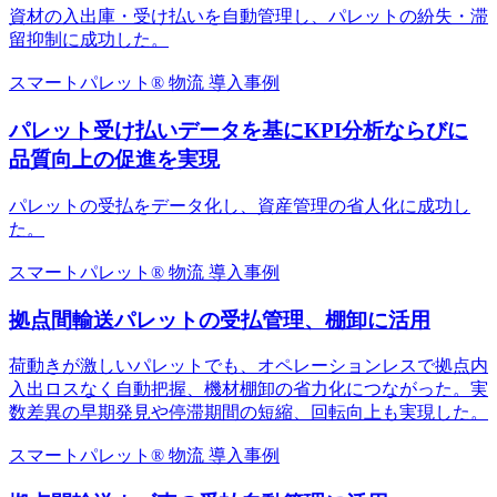
資材の入出庫・受け払いを自動管理し、パレットの紛失・滞
留抑制に成功した。
スマートパレット®
物流
導入事例
パレット受け払いデータを基にKPI分析ならびに
品質向上の促進を実現
パレットの受払をデータ化し、資産管理の省人化に成功し
た。
スマートパレット®
物流
導入事例
拠点間輸送パレットの受払管理、棚卸に活用
荷動きが激しいパレットでも、オペレーションレスで拠点内
入出ロスなく自動把握、機材棚卸の省力化につながった。実
数差異の早期発見や停滞期間の短縮、回転向上も実現した。
スマートパレット®
物流
導入事例