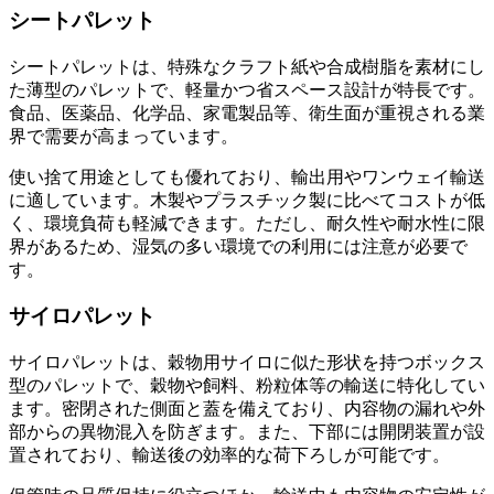
シートパレット
シートパレットは、特殊なクラフト紙や合成樹脂を素材にし
た薄型のパレットで、軽量かつ省スペース設計が特長です。
食品、医薬品、化学品、家電製品等、衛生面が重視される業
界で需要が高まっています。
使い捨て用途としても優れており、輸出用やワンウェイ輸送
に適しています。木製やプラスチック製に比べてコストが低
く、環境負荷も軽減できます。ただし、耐久性や耐水性に限
界があるため、湿気の多い環境での利用には注意が必要で
す。
サイロパレット
サイロパレットは、穀物用サイロに似た形状を持つボックス
型のパレットで、穀物や飼料、粉粒体等の輸送に特化してい
ます。密閉された側面と蓋を備えており、内容物の漏れや外
部からの異物混入を防ぎます。また、下部には開閉装置が設
置されており、輸送後の効率的な荷下ろしが可能です。