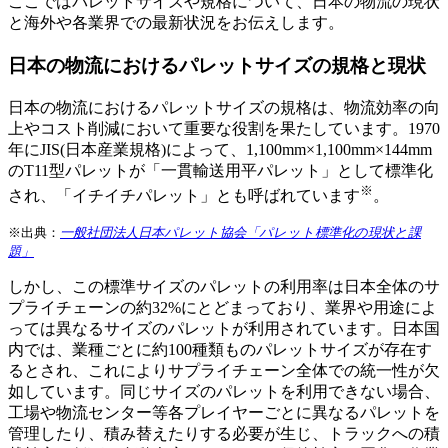
ここではパレットサイズや規格について、日本の物流の現状
と海外や各業界での最新状況をお伝えします。
日本の物流におけるパレットサイズの規格と現状
日本の物流におけるパレットサイズの規格は、物流効率の向
上やコスト削減において重要な役割を果たしています。1970
年にJIS(日本産業規格)によって、1,100mm×1,100mm×144mm
のT11型パレットが「一貫輸送用平パレット」として標準化
※
され、「イチイチパレット」とも呼ばれています
。
※出典：
一般社団法人日本パレット協会「パレット標準化の現状と課
題」
しかし、この標準サイズのパレットの利用率は日本全体のサ
プライチェーンの約32%にとどまっており、業界や用途によ
っては異なるサイズのパレットが利用されています。日本国
内では、業種ごとに約100種類ものパレットサイズが存在す
るとされ、これによりサプライチェーン全体での統一性が欠
如しています。同じサイズのパレットを利用できない場合、
工場や物流センター等各プレイヤーごとに異なるパレットを
管理したり、積み替えたりする必要が生じ、トラックへの積