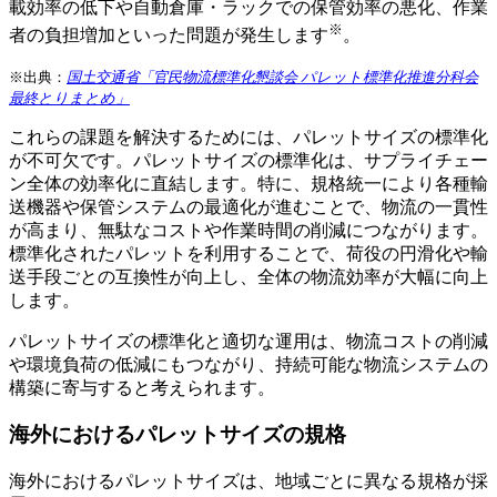
載効率の低下や自動倉庫・ラックでの保管効率の悪化、作業
※
者の負担増加といった問題が発生します
。
※出典：
国土交通省「官民物流標準化懇談会 パレット標準化推進分科会
最終とりまとめ」
これらの課題を解決するためには、パレットサイズの標準化
が不可欠です。パレットサイズの標準化は、サプライチェー
ン全体の効率化に直結します。特に、規格統一により各種輸
送機器や保管システムの最適化が進むことで、物流の一貫性
が高まり、無駄なコストや作業時間の削減につながります。
標準化されたパレットを利用することで、荷役の円滑化や輸
送手段ごとの互換性が向上し、全体の物流効率が大幅に向上
します。
パレットサイズの標準化と適切な運用は、物流コストの削減
や環境負荷の低減にもつながり、持続可能な物流システムの
構築に寄与すると考えられます。
海外におけるパレットサイズの規格
海外におけるパレットサイズは、地域ごとに異なる規格が採