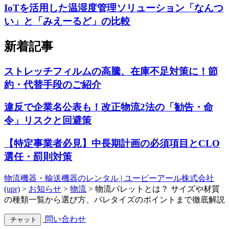
IoTを活用した温湿度管理ソリューション「なんつ
い」と「みえーるど」の比較
新着記事
ストレッチフィルムの高騰、在庫不足対策に！節
約・代替手段のご紹介
違反で企業名公表も！改正物流2法の「勧告・命
令」リスクと回避策
【特定事業者必見】中長期計画の必須項目とCLO
選任・罰則対策
物流機器・輸送機器のレンタル | ユーピーアール株式会社
(upr)
>
お知らせ
>
物流
>
物流パレットとは？ サイズや材質
の種類一覧から選び方、パレタイズのポイントまで徹底解説
問い合わせ
チャット