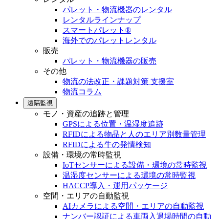
パレット・物流機器のレンタル
レンタルラインナップ
スマートパレット®
海外でのパレットレンタル
販売
パレット・物流機器の販売
その他
物流の法改正・課題対策 支援室
物流コラム
遠隔監視
モノ・資産の追跡と管理
GPSによる位置・温湿度追跡
RFIDによる物品と人のエリア別数量管理
RFIDによる牛の発情検知
設備・環境の常時監視
IoTセンサーによる設備・環境の常時監視
温湿度センサーによる環境の常時監視
HACCP導入・運用パッケージ
空間・エリアの自動監視
AIカメラによる空間・エリアの自動監視
ナンバー認証による車両入退場時間の自動