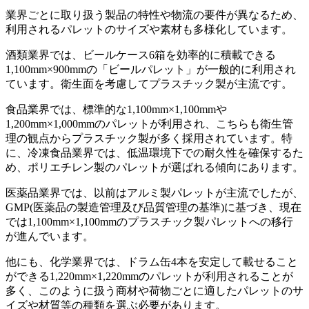
業界ごとに取り扱う製品の特性や物流の要件が異なるため、
利用されるパレットのサイズや素材も多様化しています。
酒類業界では、ビールケース6箱を効率的に積載できる
1,100mm×900mmの「ビールパレット」が一般的に利用され
ています。衛生面を考慮してプラスチック製が主流です。
食品業界では、標準的な1,100mm×1,100mmや
1,200mm×1,000mmのパレットが利用され、こちらも衛生管
理の観点からプラスチック製が多く採用されています。特
に、冷凍食品業界では、低温環境下での耐久性を確保するた
め、ポリエチレン製のパレットが選ばれる傾向にあります。
医薬品業界では、以前はアルミ製パレットが主流でしたが、
GMP(医薬品の製造管理及び品質管理の基準)に基づき、現在
では1,100mm×1,100mmのプラスチック製パレットへの移行
が進んでいます。
他にも、化学業界では、ドラム缶4本を安定して載せること
ができる1,220mm×1,220mmのパレットが利用されることが
多く、このように扱う商材や荷物ごとに適したパレットのサ
イズや材質等の種類を選ぶ必要があります。