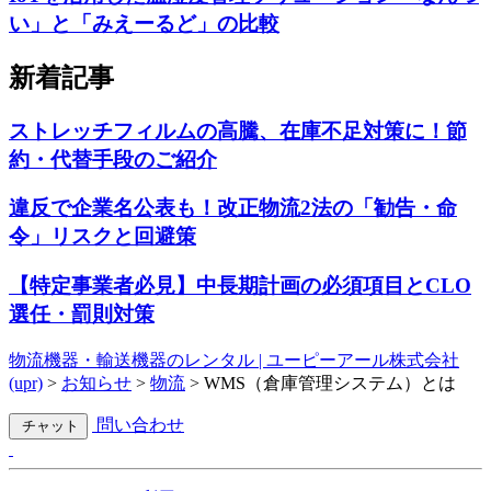
い」と「みえーるど」の比較
新着記事
ストレッチフィルムの高騰、在庫不足対策に！節
約・代替手段のご紹介
違反で企業名公表も！改正物流2法の「勧告・命
令」リスクと回避策
【特定事業者必見】中長期計画の必須項目とCLO
選任・罰則対策
物流機器・輸送機器のレンタル | ユーピーアール株式会社
(upr)
>
お知らせ
>
物流
>
WMS（倉庫管理システム）とは
問い合わせ
チャット