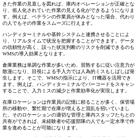
きた作業の見直しを図れば、庫内オペレーションが正確とな
り、俗人化されていた作業の見える化ができるようになりま
す。例えば、ベテランの作業員が休みとなった場合、代わり
の人でもその作業をスムーズに行えます。
ハンディターミナルや基幹システムと連携させることによ
り、リアルタイムで状況を把握することができます。データ
の信頼性が高く、誤った状況判断のリスクを削減できるのも
WMSの導入効果となります。
倉庫業務は単調な作業が多いため、習熟するに従い注意力が
散漫になり、目視による手入力では人為的ミスもしばしば発
生します。そこで、WMSの指示により、IT機器を活用でき
ます。例えば、ハンディターミナルでバーコードをスキャン
することで、入力ミスの減少と作業効率化が実現します。
在庫ロケーションは作業員の記憶に頼ることが多く、保管場
所の移動や、繁忙期で在庫が増えると混乱を招いていまし
た。そのロケーションの適切な管理と庫内スタッフたちとの
共有ができれば、未経験者や応援部隊の人でも一定水準で作
業を進めることが可能になります。