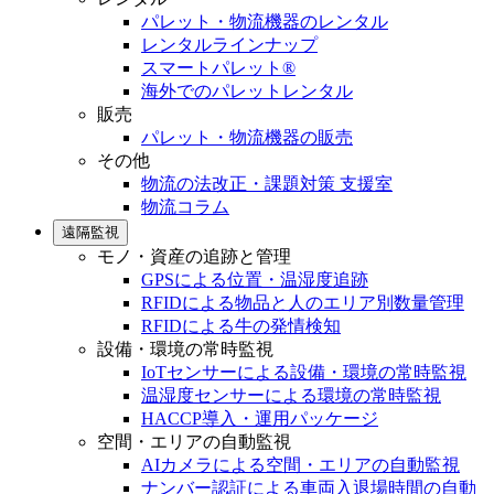
パレット・物流機器のレンタル
レンタルラインナップ
スマートパレット®
海外でのパレットレンタル
販売
パレット・物流機器の販売
その他
物流の法改正・課題対策 支援室
物流コラム
遠隔監視
モノ・資産の追跡と管理
GPSによる位置・温湿度追跡
RFIDによる物品と人のエリア別数量管理
RFIDによる牛の発情検知
設備・環境の常時監視
IoTセンサーによる設備・環境の常時監視
温湿度センサーによる環境の常時監視
HACCP導入・運用パッケージ
空間・エリアの自動監視
AIカメラによる空間・エリアの自動監視
ナンバー認証による車両入退場時間の自動