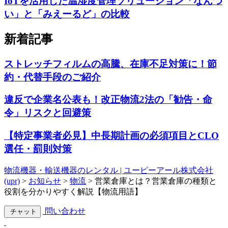
IoTを活用した温湿度管理ソリューション「なんつ
い」と「みえーるど」の比較
新着記事
ストレッチフィルムの高騰、在庫不足対策に！節
約・代替手段のご紹介
違反で企業名公表も！改正物流2法の「勧告・命
令」リスクと回避策
【特定事業者必見】中長期計画の必須項目とCLO
選任・罰則対策
物流機器・輸送機器のレンタル | ユーピーアール株式会社
(upr)
>
お知らせ
>
物流
>
営業倉庫とは？営業倉庫の種類と
役割を分かりやすく解説【物流用語】
問い合わせ
チャット