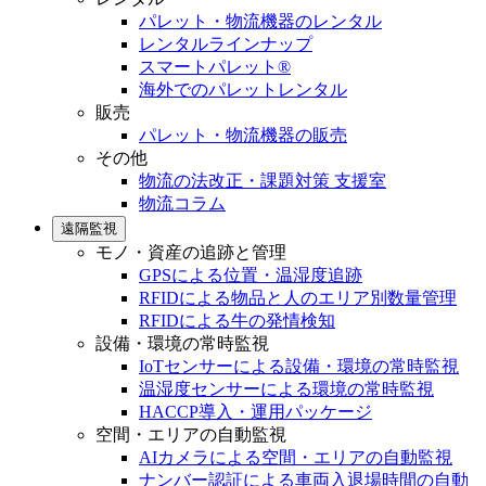
パレット・物流機器のレンタル
レンタルラインナップ
スマートパレット®
海外でのパレットレンタル
販売
パレット・物流機器の販売
その他
物流の法改正・課題対策 支援室
物流コラム
遠隔監視
モノ・資産の追跡と管理
GPSによる位置・温湿度追跡
RFIDによる物品と人のエリア別数量管理
RFIDによる牛の発情検知
設備・環境の常時監視
IoTセンサーによる設備・環境の常時監視
温湿度センサーによる環境の常時監視
HACCP導入・運用パッケージ
空間・エリアの自動監視
AIカメラによる空間・エリアの自動監視
ナンバー認証による車両入退場時間の自動