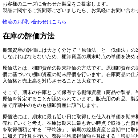
お客様のニーズに合わせた製品をご提案します。
製品に関するご質問等ございましたら、お気軽にお問い合わ
物流のお問い合わせはこちら
在庫の評価方法
棚卸資産の評価には大きく分けて「原価法」と「低価法」の
しなければならないため、棚卸資産の期末時点の単価を決め
原価法とは、棚卸資産の期末評価の方法です。原棚卸資産の
価に基づいて棚卸資産の期末評価を行います。在庫商品の仕
入価格と売上高を対応させることは大変です。
そこで、期末の在庫として保有する棚卸資産（商品や製品、
原価を算定することが認められています。販売用の商品、製
品で貯蔵中のものも棚卸資産に該当します。
原価法には、期末に最も近い日に取得した仕入れ単価を期末
売れていくと考え、在庫は期末に最も近い時点で取得した資
を取得価額とする「平均法」、前期の繰越資産と当期中に取
に加えて計算を行い、都度平均取得価額を算出する「移動平