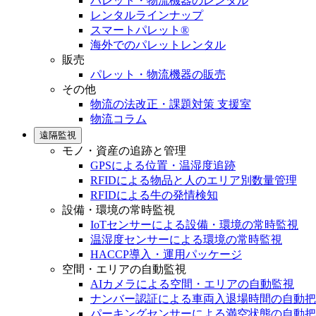
パレット・物流機器のレンタル
レンタルラインナップ
スマートパレット®
海外でのパレットレンタル
販売
パレット・物流機器の販売
その他
物流の法改正・課題対策 支援室
物流コラム
遠隔監視
モノ・資産の追跡と管理
GPSによる位置・温湿度追跡
RFIDによる物品と人のエリア別数量管理
RFIDによる牛の発情検知
設備・環境の常時監視
IoTセンサーによる設備・環境の常時監視
温湿度センサーによる環境の常時監視
HACCP導入・運用パッケージ
空間・エリアの自動監視
AIカメラによる空間・エリアの自動監視
ナンバー認証による車両入退場時間の自動把
パーキングセンサーによる満空状態の自動把