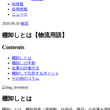
IR情報
採用情報
ニュース
2020.09.30
物流
棚卸しとは【物流用語】
Contents
棚卸しとは
棚卸しの手順
在庫の評価方法
棚卸しで注意するポイント
その他のコラム
棚卸しとは
棚卸しとは、棚卸資産（原材料、仕掛品、商品）の在庫を調