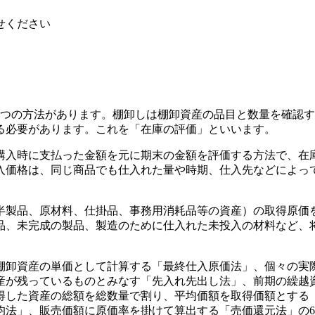
せください
2つの方法があります。棚卸しは棚卸資産の品目と数量を確認
る必要があります。これを「在庫の評価」といいます。
購入時に支払った金額を元に期末の金額を評価する方法で、在
入価格は、同じ商品でも仕入れた量や時期、仕入先などによっ
半製品、原材料、仕掛品、事務用消耗品等の資産）の取得原価
品、未完成の製品、製造のために仕入れた未投入の材料など、
棚卸資産の単価として計算する「最終仕入原価法」、個々の実
産が残っているものとみなす「先入れ先出し法」、前期の繰越
得した資産の総額を総数量で割り、平均価額を取得価額とする
均法」、販売価額に原価率を掛けて算出する「売価還元法」の