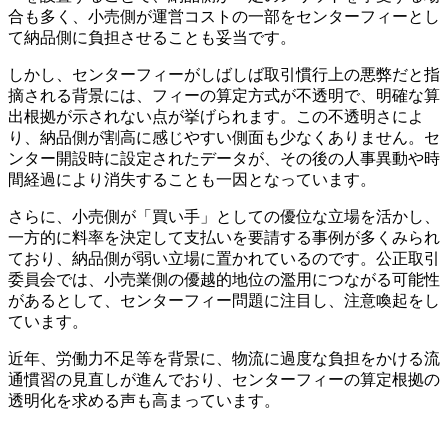
合も多く、小売側が運営コストの一部をセンターフィーとし
て納品側に負担させることも妥当です。
しかし、センターフィーがしばしば取引慣行上の悪弊だと指
摘される背景には、フィーの算定方式が不透明で、明確な算
出根拠が示されない点が挙げられます。この不透明さによ
り、納品側が割高に感じやすい側面も少なくありません。セ
ンター開設時に設定されたデータが、その後の人事異動や時
間経過により消失することも一因となっています。
さらに、小売側が「買い手」としての優位な立場を活かし、
一方的に料率を決定して支払いを要請する事例が多くみられ
ており、納品側が弱い立場に置かれているのです。公正取引
委員会では、小売業側の優越的地位の濫用につながる可能性
があるとして、センターフィー問題に注目し、注意喚起をし
ています。
近年、労働力不足等を背景に、物流に過度な負担をかける流
通慣習の見直しが進んでおり、センターフィーの算定根拠の
透明化を求める声も高まっています。