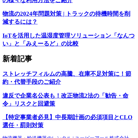
の様々な利用方法をご紹介
物流の2024年問題対策 | トラックの待機時間を削
減するには？
IoTを活用した温湿度管理ソリューション「なんつ
い」と「みえーるど」の比較
新着記事
ストレッチフィルムの高騰、在庫不足対策に！節
約・代替手段のご紹介
違反で企業名公表も！改正物流2法の「勧告・命
令」リスクと回避策
【特定事業者必見】中長期計画の必須項目とCLO
選任・罰則対策