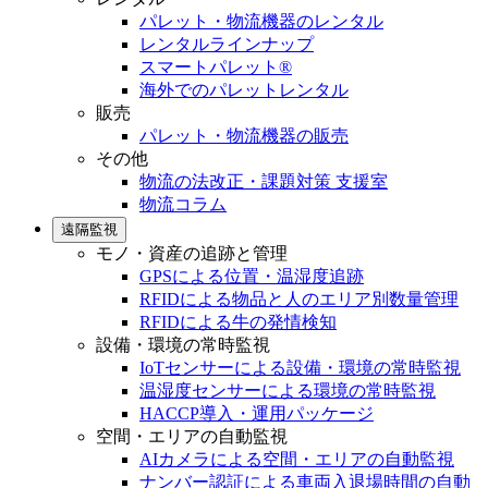
パレット・物流機器のレンタル
レンタルラインナップ
スマートパレット®
海外でのパレットレンタル
販売
パレット・物流機器の販売
その他
物流の法改正・課題対策 支援室
物流コラム
遠隔監視
モノ・資産の追跡と管理
GPSによる位置・温湿度追跡
RFIDによる物品と人のエリア別数量管理
RFIDによる牛の発情検知
設備・環境の常時監視
IoTセンサーによる設備・環境の常時監視
温湿度センサーによる環境の常時監視
HACCP導入・運用パッケージ
空間・エリアの自動監視
AIカメラによる空間・エリアの自動監視
ナンバー認証による車両入退場時間の自動