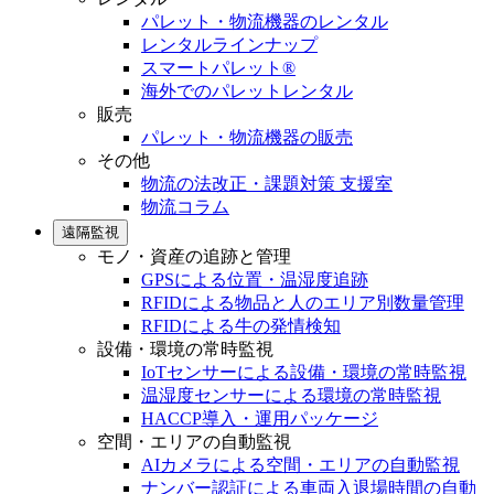
パレット・物流機器のレンタル
レンタルラインナップ
スマートパレット®
海外でのパレットレンタル
販売
パレット・物流機器の販売
その他
物流の法改正・課題対策 支援室
物流コラム
遠隔監視
モノ・資産の追跡と管理
GPSによる位置・温湿度追跡
RFIDによる物品と人のエリア別数量管理
RFIDによる牛の発情検知
設備・環境の常時監視
IoTセンサーによる設備・環境の常時監視
温湿度センサーによる環境の常時監視
HACCP導入・運用パッケージ
空間・エリアの自動監視
AIカメラによる空間・エリアの自動監視
ナンバー認証による車両入退場時間の自動