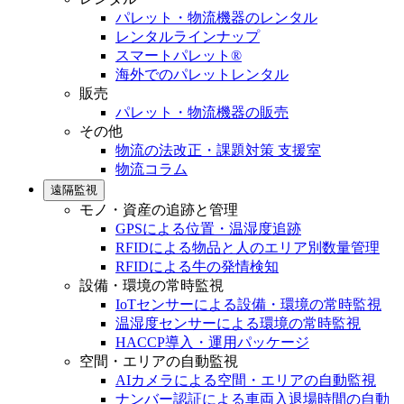
パレット・物流機器のレンタル
レンタルラインナップ
スマートパレット®
海外でのパレットレンタル
販売
パレット・物流機器の販売
その他
物流の法改正・課題対策 支援室
物流コラム
遠隔監視
モノ・資産の追跡と管理
GPSによる位置・温湿度追跡
RFIDによる物品と人のエリア別数量管理
RFIDによる牛の発情検知
設備・環境の常時監視
IoTセンサーによる設備・環境の常時監視
温湿度センサーによる環境の常時監視
HACCP導入・運用パッケージ
空間・エリアの自動監視
AIカメラによる空間・エリアの自動監視
ナンバー認証による車両入退場時間の自動