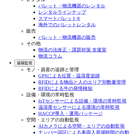
パレット・物流機器のレンタル
レンタルラインナップ
スマートパレット®
海外でのパレットレンタル
販売
パレット・物流機器の販売
その他
物流の法改正・課題対策 支援室
物流コラム
遠隔監視
モノ・資産の追跡と管理
GPSによる位置・温湿度追跡
RFIDによる物品と人のエリア別数量管理
RFIDによる牛の発情検知
設備・環境の常時監視
IoTセンサーによる設備・環境の常時監視
温湿度センサーによる環境の常時監視
HACCP導入・運用パッケージ
空間・エリアの自動監視
AIカメラによる空間・エリアの自動監視
ナンバー認証による車両入退場時間の自動