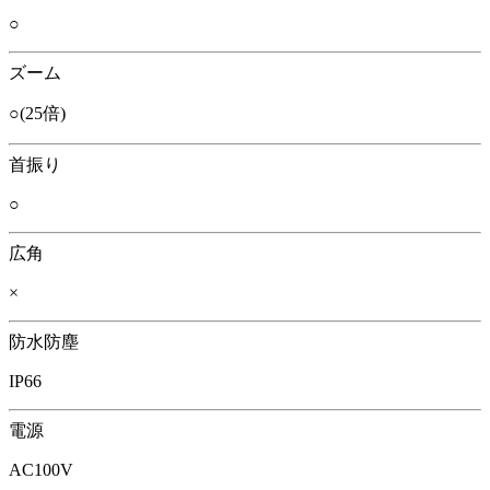
○
ズーム
○(25倍)
首振り
○
広角
×
防水防塵
IP66
電源
AC100V