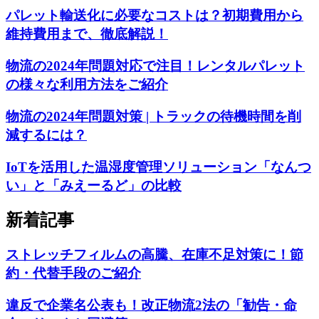
パレット輸送化に必要なコストは？初期費用から
維持費用まで、徹底解説！
物流の2024年問題対応で注目！レンタルパレット
の様々な利用方法をご紹介
物流の2024年問題対策 | トラックの待機時間を削
減するには？
IoTを活用した温湿度管理ソリューション「なんつ
い」と「みえーるど」の比較
新着記事
ストレッチフィルムの高騰、在庫不足対策に！節
約・代替手段のご紹介
違反で企業名公表も！改正物流2法の「勧告・命