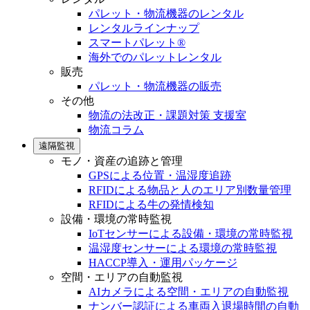
パレット・物流機器のレンタル
レンタルラインナップ
スマートパレット®
海外でのパレットレンタル
販売
パレット・物流機器の販売
その他
物流の法改正・課題対策 支援室
物流コラム
遠隔監視
モノ・資産の追跡と管理
GPSによる位置・温湿度追跡
RFIDによる物品と人のエリア別数量管理
RFIDによる牛の発情検知
設備・環境の常時監視
IoTセンサーによる設備・環境の常時監視
温湿度センサーによる環境の常時監視
HACCP導入・運用パッケージ
空間・エリアの自動監視
AIカメラによる空間・エリアの自動監視
ナンバー認証による車両入退場時間の自動