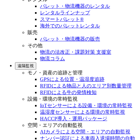
パレット・物流機器のレンタル
レンタルラインナップ
スマートパレット®
海外でのパレットレンタル
販売
パレット・物流機器の販売
その他
物流の法改正・課題対策 支援室
物流コラム
遠隔監視
モノ・資産の追跡と管理
GPSによる位置・温湿度追跡
RFIDによる物品と人のエリア別数量管理
RFIDによる牛の発情検知
設備・環境の常時監視
IoTセンサーによる設備・環境の常時監視
温湿度センサーによる環境の常時監視
HACCP導入・運用パッケージ
空間・エリアの自動監視
AIカメラによる空間・エリアの自動監視
ナンバー認証による車両入退場時間の自動