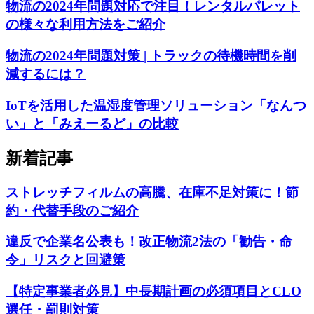
物流の2024年問題対応で注目！レンタルパレット
の様々な利用方法をご紹介
物流の2024年問題対策 | トラックの待機時間を削
減するには？
IoTを活用した温湿度管理ソリューション「なんつ
い」と「みえーるど」の比較
新着記事
ストレッチフィルムの高騰、在庫不足対策に！節
約・代替手段のご紹介
違反で企業名公表も！改正物流2法の「勧告・命
令」リスクと回避策
【特定事業者必見】中長期計画の必須項目とCLO
選任・罰則対策