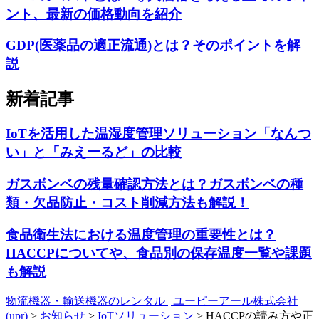
ント、最新の価格動向を紹介
GDP(医薬品の適正流通)とは？そのポイントを解
説
新着記事
IoTを活用した温湿度管理ソリューション「なんつ
い」と「みえーるど」の比較
ガスボンベの残量確認方法とは？ガスボンベの種
類・欠品防止・コスト削減方法も解説！
食品衛生法における温度管理の重要性とは？
HACCPについてや、食品別の保存温度一覧や課題
も解説
物流機器・輸送機器のレンタル | ユーピーアール株式会社
(upr)
>
お知らせ
>
IoTソリューション
>
HACCPの読み方や正