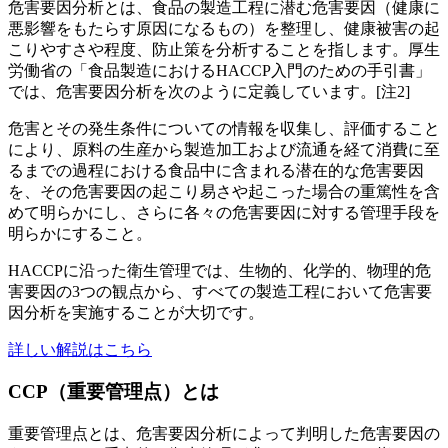
危害要因分析とは、食品の製造工程に潜む危害要因（健康に
悪影響をもたらす原因になるもの）を整理し、健康被害の起
こりやすさや程度、防止策を分析することを指します。厚生
労働省の「食品製造におけるHACCP入門のための手引書」
では、危害要因分析を次のように定義しています。[注2]
危害とその発生条件についての情報を収集し、評価すること
により、原料の生産から製造加工および流通を経て消費に至
るまでの過程における食品中に含まれる潜在的な危害要因
を、その危害要因の起こり易さや起こった場合の重篤性を含
めて明らかにし、さらに各々の危害要因に対する管理手段を
明らかにすること。
HACCPに沿った衛生管理では、生物的、化学的、物理的危
害要因の3つの観点から、すべての製造工程において危害要
因分析を実施することが大切です。
詳しい解説はこちら
CCP（重要管理点）とは
重要管理点とは、危害要因分析によって判明した危害要因の