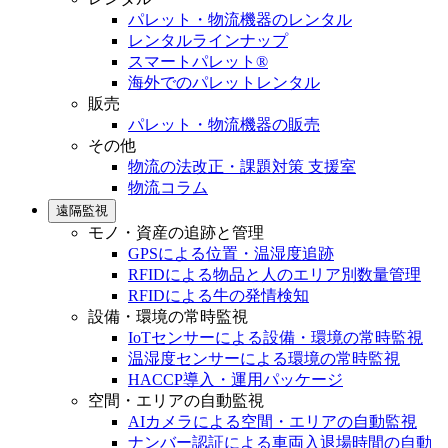
パレット・物流機器のレンタル
レンタルラインナップ
スマートパレット®
海外でのパレットレンタル
販売
パレット・物流機器の販売
その他
物流の法改正・課題対策 支援室
物流コラム
遠隔監視
モノ・資産の追跡と管理
GPSによる位置・温湿度追跡
RFIDによる物品と人のエリア別数量管理
RFIDによる牛の発情検知
設備・環境の常時監視
IoTセンサーによる設備・環境の常時監視
温湿度センサーによる環境の常時監視
HACCP導入・運用パッケージ
空間・エリアの自動監視
AIカメラによる空間・エリアの自動監視
ナンバー認証による車両入退場時間の自動