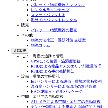
パレット・物流機器のレンタル
レンタルラインナップ
スマートパレット®
海外でのパレットレンタル
販売
パレット・物流機器の販売
その他
物流の法改正・課題対策 支援室
物流コラム
遠隔監視
モノ・資産の追跡と管理
GPSによる位置・温湿度追跡
RFIDによる物品と人のエリア別数量管理
RFIDによる牛の発情検知
設備・環境の常時監視
IoTセンサーによる設備・環境の常時監視
温湿度センサーによる環境の常時監視
HACCP導入・運用パッケージ
空間・エリアの自動監視
AIカメラによる空間・エリアの自動監視
ナンバー認証による車両入退場時間の自動