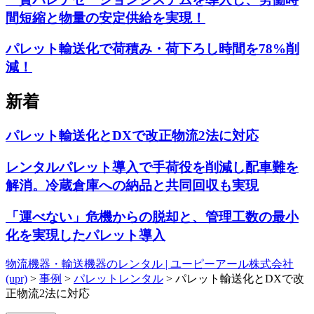
間短縮と物量の安定供給を実現！
パレット輸送化で荷積み・荷下ろし時間を78%削
減！
新着
パレット輸送化とDXで改正物流2法に対応
レンタルパレット導入で手荷役を削減し配車難を
解消。冷蔵倉庫への納品と共同回収も実現
「運べない」危機からの脱却と、管理工数の最小
化を実現したパレット導入
物流機器・輸送機器のレンタル | ユーピーアール株式会社
(upr)
>
事例
>
パレットレンタル
>
パレット輸送化とDXで改
正物流2法に対応