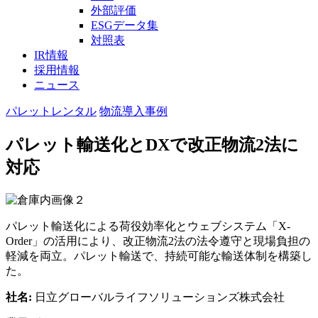
外部評価
ESGデータ集
対照表
IR情報
採用情報
ニュース
パレットレンタル
物流
導入事例
パレット輸送化とDXで改正物流2法に
対応
パレット輸送化による荷役効率化とウェブシステム「X-
Order」の活用により、改正物流2法の法令遵守と現場負担の
軽減を両立。パレット輸送で、持続可能な輸送体制を構築し
た。
社名:
日立グローバルライフソリューションズ株式会社