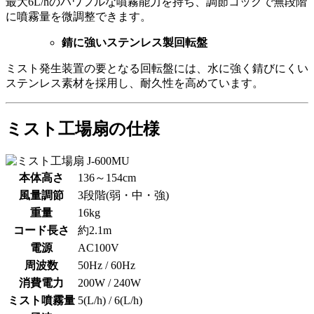
最大6L/hのパワフルな噴霧能力を持ち、調節コックで無段階
に噴霧量を微調整できます。
錆に強いステンレス製回転盤
ミスト発生装置の要となる回転盤には、水に強く錆びにくい
ステンレス素材を採用し、耐久性を高めています。
ミスト工場扇の仕様
本体高さ
136～154cm
風量調節
3段階(弱・中・強)
重量
16kg
コード長さ
約2.1m
電源
AC100V
周波数
50Hz / 60Hz
消費電力
200W / 240W
ミスト噴霧量
5(L/h) / 6(L/h)