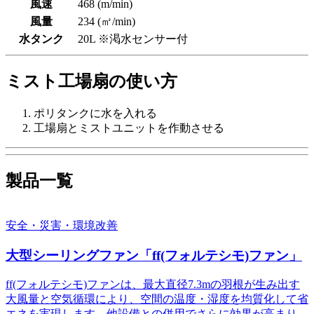
風速
468 (m/min)
風量
234 (㎥/min)
水タンク
20L ※渇水センサー付
ミスト工場扇の使い方
ポリタンクに水を入れる
工場扇とミストユニットを作動させる
製品一覧
安全・災害・環境改善
大型シーリングファン「ff(フォルテシモ)ファン」
ff(フォルテシモ)ファンは、最大直径7.3mの羽根が生み出す
大風量と空気循環により、空間の温度・湿度を均質化して省
エネを実現します。他設備との併用でさらに効果が高まり、