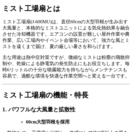
ミスト工場扇とは
ミスト工場扇(J-600MU)は、直径60cmの大型羽根が生み出す
大風量と、本格的なミストユニットによる気化熱効果を融合
させた冷却機器です。エアコンの設置が難しい屋外作業や農
作業、広い工場内やイベント会場等において、強力な風とミ
ストを遠くまで届け、夏の厳しい暑さを和らげます。
主な用途は熱中症対策ですが、微細なミストは粉塵の飛散抑
制や、乾燥による静電気の発生防止にもお役立ちします。毎
時6リットルの十分な噴霧能力を持ちながらメンテナンスも
容易で、過酷な環境を快適な作業空間へと変える一台です。
ミスト工場扇の機能・特長
1. パワフルな大風量と拡散性
60cm大型羽根を採用