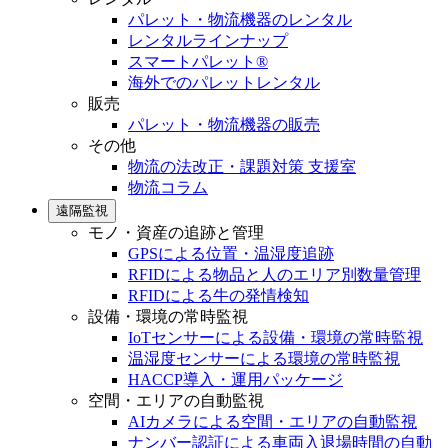
パレット・物流機器のレンタル
レンタルラインナップ
スマートパレット®
海外でのパレットレンタル
販売
パレット・物流機器の販売
その他
物流の法改正・課題対策 支援室
物流コラム
遠隔監視
モノ・資産の追跡と管理
GPSによる位置・温湿度追跡
RFIDによる物品と人のエリア別数量管理
RFIDによる牛の発情検知
設備・環境の常時監視
IoTセンサーによる設備・環境の常時監視
温湿度センサーによる環境の常時監視
HACCP導入・運用パッケージ
空間・エリアの自動監視
AIカメラによる空間・エリアの自動監視
ナンバー認証による車両入退場時間の自動