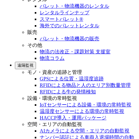
パレット・物流機器のレンタル
レンタルラインナップ
スマートパレット®
海外でのパレットレンタル
販売
パレット・物流機器の販売
その他
物流の法改正・課題対策 支援室
物流コラム
遠隔監視
モノ・資産の追跡と管理
GPSによる位置・温湿度追跡
RFIDによる物品と人のエリア別数量管理
RFIDによる牛の発情検知
設備・環境の常時監視
IoTセンサーによる設備・環境の常時監視
温湿度センサーによる環境の常時監視
HACCP導入・運用パッケージ
空間・エリアの自動監視
AIカメラによる空間・エリアの自動監視
ナンバー認証による車両入退場時間の自動