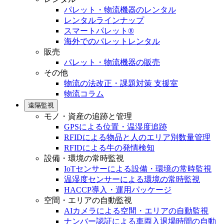
パレット・物流機器のレンタル
レンタルラインナップ
スマートパレット®
海外でのパレットレンタル
販売
パレット・物流機器の販売
その他
物流の法改正・課題対策 支援室
物流コラム
遠隔監視
モノ・資産の追跡と管理
GPSによる位置・温湿度追跡
RFIDによる物品と人のエリア別数量管理
RFIDによる牛の発情検知
設備・環境の常時監視
IoTセンサーによる設備・環境の常時監視
温湿度センサーによる環境の常時監視
HACCP導入・運用パッケージ
空間・エリアの自動監視
AIカメラによる空間・エリアの自動監視
ナンバー認証による車両入退場時間の自動