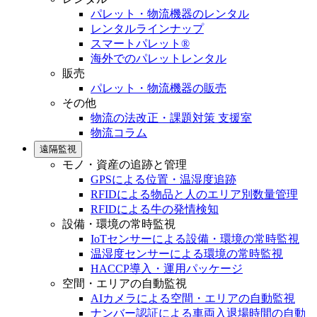
パレット・物流機器のレンタル
レンタルラインナップ
スマートパレット®
海外でのパレットレンタル
販売
パレット・物流機器の販売
その他
物流の法改正・課題対策 支援室
物流コラム
遠隔監視
モノ・資産の追跡と管理
GPSによる位置・温湿度追跡
RFIDによる物品と人のエリア別数量管理
RFIDによる牛の発情検知
設備・環境の常時監視
IoTセンサーによる設備・環境の常時監視
温湿度センサーによる環境の常時監視
HACCP導入・運用パッケージ
空間・エリアの自動監視
AIカメラによる空間・エリアの自動監視
ナンバー認証による車両入退場時間の自動