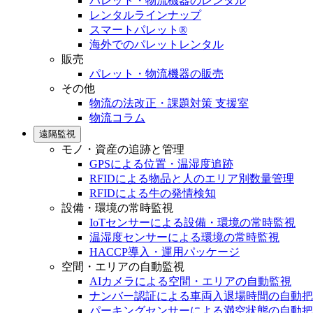
パレット・物流機器のレンタル
レンタルラインナップ
スマートパレット®
海外でのパレットレンタル
販売
パレット・物流機器の販売
その他
物流の法改正・課題対策 支援室
物流コラム
遠隔監視
モノ・資産の追跡と管理
GPSによる位置・温湿度追跡
RFIDによる物品と人のエリア別数量管理
RFIDによる牛の発情検知
設備・環境の常時監視
IoTセンサーによる設備・環境の常時監視
温湿度センサーによる環境の常時監視
HACCP導入・運用パッケージ
空間・エリアの自動監視
AIカメラによる空間・エリアの自動監視
ナンバー認証による車両入退場時間の自動把
パーキングセンサーによる満空状態の自動把