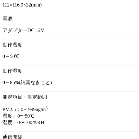
112×116.9×32(mm)
電源
アダプターDC 12V
動作温度
0～50℃
動作湿度
0～85%(結露なきこと)
測定項目・測定範囲
3
PM2.5：0～999ug/m
温度：0〜50℃
湿度：0〜100％RH
通信間隔