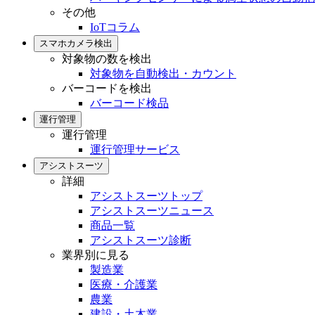
その他
IoTコラム
スマホカメラ検出
対象物の数を検出
対象物を自動検出・カウント
バーコードを検出
バーコード検品
運行管理
運行管理
運行管理サービス
アシストスーツ
詳細
アシストスーツトップ
アシストスーツニュース
商品一覧
アシストスーツ診断
業界別に見る
製造業
医療・介護業
農業
建設・土木業