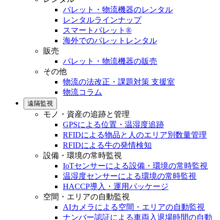
パレット・物流機器のレンタル
レンタルラインナップ
スマートパレット®
海外でのパレットレンタル
販売
パレット・物流機器の販売
その他
物流の法改正・課題対策 支援室
物流コラム
遠隔監視
モノ・資産の追跡と管理
GPSによる位置・温湿度追跡
RFIDによる物品と人のエリア別数量管理
RFIDによる牛の発情検知
設備・環境の常時監視
IoTセンサーによる設備・環境の常時監視
温湿度センサーによる環境の常時監視
HACCP導入・運用パッケージ
空間・エリアの自動監視
AIカメラによる空間・エリアの自動監視
ナンバー認証による車両入退場時間の自動