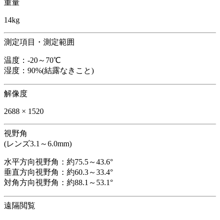
重量
14kg
測定項目・測定範囲
温度：-20～70℃
湿度：90%(結露なきこと)
解像度
2688 × 1520
視野角
(レンズ3.1～6.0mm)
水平方向視野角：約75.5～43.6°
垂直方向視野角：約60.3～33.4°
対角方向視野角：約88.1～53.1°
遠隔閲覧