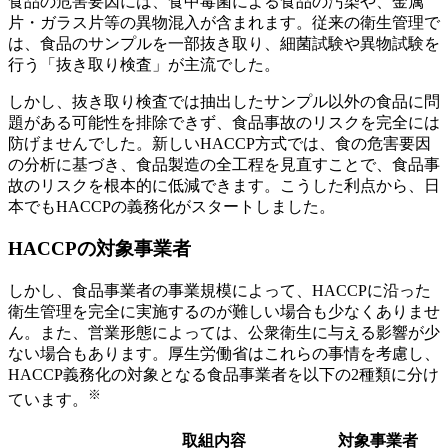
食品の危害要因には、食中毒菌による食品の汚染や、金属
片・ガラス片等の異物混入が含まれます。従来の衛生管理で
は、食品のサンプルを一部抜き取り、細菌試験や異物試験を
行う「抜き取り検査」が主流でした。
しかし、抜き取り検査では抽出したサンプル以外の食品に問
題がある可能性を排除できず、食品事故のリスクを完全には
防げませんでした。新しいHACCP方式では、食の危害要因
の分析に基づき、食品製造の全工程を見直すことで、食品事
故のリスクを根本的に低減できます。こうした利点から、日
本でもHACCPの義務化がスタートしました。
HACCPの対象事業者
しかし、食品事業者の事業規模によって、HACCPに沿った
衛生管理を完全に実施するのが難しい場合も少なくありませ
ん。また、営業形態によっては、公衆衛生に与える影響が少
ない場合もあります。厚生労働省はこれらの事情を考慮し、
HACCP義務化の対象となる食品事業者を以下の2種類に分け
※
ています。
取組内容
対象事業者