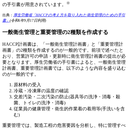
※
の手引書が用意されています。
出典：
厚生労働省「HACCPの考え方を取り入れた衛生管理のための手引
書」
(令和6年9月17日利用)
一般衛生管理と重要管理の2種類を作成する
HACCP計画書は、「一般衛生管理計画書」と「重要管理計
画書」の2種類を作成するのが一般的です。前項で述べたと
おり、営業許可の申請・更新時に衛生管理計画書の提出が必
要となります。厚生労働省の手引書によると、一般衛生管理
計画書、重要管理計画書では、以下のような内容を盛り込む
のが一般的です。
原材料の受入
冷蔵・冷凍庫の温度の確認
交差汚染・二次汚染の防止(器具等の洗浄・消毒・殺
菌、トイレの洗浄・消毒)
従業員の健康管理・衛生的作業着の着用等(手洗いを含
む)
重要管理では、製造工程の危害要因を分析し、特に管理すべ