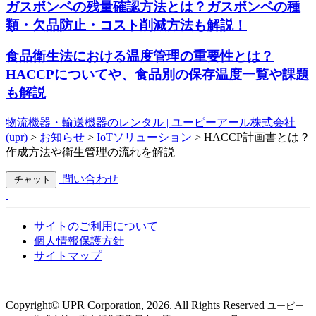
ガスボンベの残量確認方法とは？ガスボンベの種
類・欠品防止・コスト削減方法も解説！
食品衛生法における温度管理の重要性とは？
HACCPについてや、食品別の保存温度一覧や課題
も解説
物流機器・輸送機器のレンタル | ユーピーアール株式会社
(upr)
>
お知らせ
>
IoTソリューション
>
HACCP計画書とは？
作成方法や衛生管理の流れを解説
問い合わせ
チャット
サイトのご利用について
個人情報保護方針
サイトマップ
Copyright©︎ UPR Corporation, 2026. All Rights Reserved
ユーピー