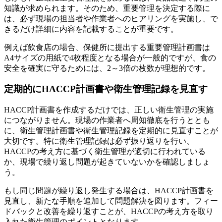
知識が求められます。そのため、重要管理を決定する際に
は、必ず現場の担当者や作業者へのヒアリングを実施し、で
きるだけ詳細に内容を記載することが重要です。
例えば飲食店の場合、保健所に提出する重要管理計画書は
A4サイズの用紙で4枚程度となる場合が一般的ですが、食の
安全を確実に守るためには、2～3倍の枚数が理想的です。
定期的にHACCP計画書や衛生管理記録を見直す
HACCP計画書を作成するだけでは、正しい衛生管理の実施
につながりません。現場の作業者へ周知徹底を行うととも
に、衛生管理計画書や衛生管理記録を定期的に見直すことが
大切です。特に衛生管理記録は必ず振り返りを行い、
HACCPの考え方に基づく衛生管理が適切に行われている
か、現場で繰り返し問題が起きていないかを確認しましょ
う。
もし同じ問題が繰り返し発生する場合は、HACCP計画書を
見直し、新たな手順を追加して問題解決を図ります。フィー
ドバックと改善を繰り返すことが、HACCPの考え方を取り
入れた衛生管理のポイントとなります。