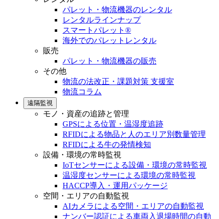
パレット・物流機器のレンタル
レンタルラインナップ
スマートパレット®
海外でのパレットレンタル
販売
パレット・物流機器の販売
その他
物流の法改正・課題対策 支援室
物流コラム
遠隔監視
モノ・資産の追跡と管理
GPSによる位置・温湿度追跡
RFIDによる物品と人のエリア別数量管理
RFIDによる牛の発情検知
設備・環境の常時監視
IoTセンサーによる設備・環境の常時監視
温湿度センサーによる環境の常時監視
HACCP導入・運用パッケージ
空間・エリアの自動監視
AIカメラによる空間・エリアの自動監視
ナンバー認証による車両入退場時間の自動