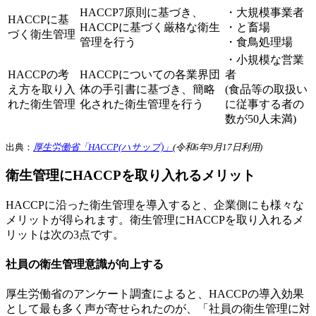
HACCP7原則に基づき、
・大規模事業者
HACCPに基
HACCPに基づく厳格な衛生
・と畜場
づく衛生管理
管理を行う
・食鳥処理場
・小規模な営業
HACCPの考
HACCPについての各業界団
者
え方を取り入
体の手引書に基づき、簡略
(食品等の取扱い
れた衛生管理
化された衛生管理を行う
に従事する者の
数が50人未満)
出典：
厚生労働省「HACCP(ハサップ)」
(令和6年9月17日利用)
衛生管理にHACCPを取り入れるメリット
HACCPに沿った衛生管理を導入すると、企業側にも様々な
メリットが得られます。衛生管理にHACCPを取り入れるメ
リットは次の3点です。
社員の衛生管理意識が向上する
厚生労働省のアンケート調査によると、HACCPの導入効果
として最も多く声が寄せられたのが、「社員の衛生管理に対