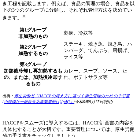
き工程を記載します。例えば、食品の調理の場合、食品を以
下の3つのグループに分類し、それぞれ管理方法を決めてい
※
きます。
第1グループ
刺身、冷奴等
非加熱のもの
ステーキ、焼き魚、焼き鳥、ハ
第2グループ
ンバーグ、てんぷら、唐揚げ、
加熱するもの
ライス等
第3グループ
加熱後冷却し再加熱するも
カレー、スープ、ソース、た
の、または、加熱後冷却す
れ、ポテトサラダ等
るもの
出典：
厚生労働省「HACCPの考え方に基づく衛生管理のための手引書
(小規模な一般飲食店事業者向け)[pdf]」
(令和6年9月17日利用)
HACCPをスムーズに導入するには、HACCP計画書の内容を
具体化することが大切です。重要管理については、厚生労働
省の手引書をチェックしましょう。