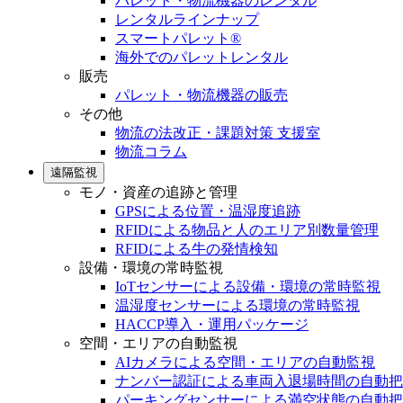
パレット・物流機器のレンタル
レンタルラインナップ
スマートパレット®
海外でのパレットレンタル
販売
パレット・物流機器の販売
その他
物流の法改正・課題対策 支援室
物流コラム
遠隔監視
モノ・資産の追跡と管理
GPSによる位置・温湿度追跡
RFIDによる物品と人のエリア別数量管理
RFIDによる牛の発情検知
設備・環境の常時監視
IoTセンサーによる設備・環境の常時監視
温湿度センサーによる環境の常時監視
HACCP導入・運用パッケージ
空間・エリアの自動監視
AIカメラによる空間・エリアの自動監視
ナンバー認証による車両入退場時間の自動把
パーキングセンサーによる満空状態の自動把