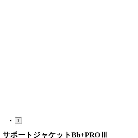
1
サポートジャケットBb+PROⅢ