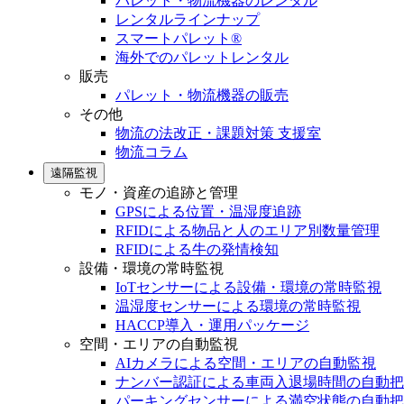
パレット・物流機器のレンタル
レンタルラインナップ
スマートパレット®
海外でのパレットレンタル
販売
パレット・物流機器の販売
その他
物流の法改正・課題対策 支援室
物流コラム
遠隔監視
モノ・資産の追跡と管理
GPSによる位置・温湿度追跡
RFIDによる物品と人のエリア別数量管理
RFIDによる牛の発情検知
設備・環境の常時監視
IoTセンサーによる設備・環境の常時監視
温湿度センサーによる環境の常時監視
HACCP導入・運用パッケージ
空間・エリアの自動監視
AIカメラによる空間・エリアの自動監視
ナンバー認証による車両入退場時間の自動把
パーキングセンサーによる満空状態の自動把