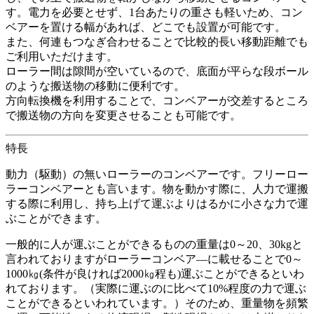
す。電力を必要とせず、1台あたりの重さも軽いため、コン
ベアーを置ける幅があれば、どこでも設置が可能です。
また、何連もつなぎ合わせることで比較的長い移動距離でも
ご利用いただけます。
ローラー間は隙間が空いているので、底面が平らな段ボール
のような搬送物の移動に便利です。
方向転換機を利用することで、コンベアーが交差するところ
で搬送物の方向を変更させることも可能です。
特長
動力（駆動）の無いローラーのコンベアーです。フリーロー
ラーコンベアーとも言います。物を動かす際に、人力で運搬
する際に利用し、持ち上げて運ぶよりはるかに小さな力で運
ぶことができます。
一般的に人が運ぶことができるものの重量は0～20、30kgと
言われておりますがローラーコンベア―に載せることで0～
1000㎏(条件が良ければ2000㎏程も)運ぶことができるといわ
れております。（実際に運ぶのに比べて10%程度の力で運ぶ
ことができるといわれています。）そのため、重量物を頻繁