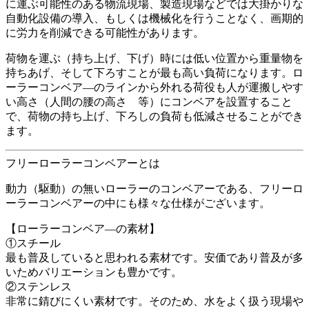
に運ぶ可能性のある物流現場、製造現場などでは大掛かりな
自動化設備の導入、もしくは機械化を行うことなく、画期的
に労力を削減できる可能性があります。
荷物を運ぶ（持ち上げ、下げ）時には低い位置から重量物を
持ちあげ、そして下ろすことが最も高い負荷になります。ロ
ーラーコンベア―のラインから外れる荷役も人が運搬しやす
い高さ（人間の腰の高さ 等）にコンベアを設置すること
で、荷物の持ち上げ、下ろしの負荷も低減させることができ
ます。
フリーローラーコンベアーとは
動力（駆動）の無いローラーのコンベアーである、フリーロ
ーラーコンベアーの中にも様々な仕様がございます。
【ローラーコンベア―の素材】
①スチール
最も普及していると思われる素材です。安価であり普及が多
いためバリエーションも豊かです。
②ステンレス
非常に錆びにくい素材です。そのため、水をよく扱う現場や