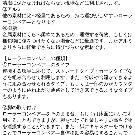
清潔に保たなければならない現場などに利用されます。
③アルミ
他の素材に比べ軽量であるため、持ち運びがしやすいローラ
ーコンベア―となります。
④樹脂
金属素材にくらべ柔軟であるため、運搬する荷物、もしくは
梱包物に傷をつけたくない場合などに最適です。またアルミ
よりさらに軽量でさらに錆びづらいな素材です。
【ローラーコンベア―の種類】
①ローラーコンベア―のタイプ
運搬する環境に応じて、ストレートタイプ・カーブタイプな
どを組み合わせて利用します。また、分岐や合流ができるよ
うに組み合わせられるタイプ、もしくは一部のみがカウンタ
ーのように跳ね上がり通路として行き来できるようなタイプ
もあります。
②脚の取り付け
ローラーコンベア―をそのまま台、もしくは床面において利
用することもできますが、脚をつけて作業しやすい高さで物
を運搬することができます。また、脚にキャスターをつける
ことでローラーコンベア―自体移動を容易にすることもで