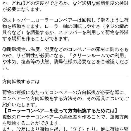
か、どれほどの速度ができるか、など適切な傾斜角度の検討
が必要になります。
②ストッパー…ローラーコンベア―は回転して滑るように荷
物を移動させます。ローラー軸の回転しやすさ（ネジの締め
具合など）を調整するか、ストッパーを利用して荷物を停滞
する場所を作ることができます。
③耐環境性…温度、湿度などのコンベアーの素材に関わるも
のや、サビ耐性が必要になる、「クリーンルームでの利用」
や水気、塩基等の状態、防爆仕様の必要などをご確認くださ
い。
方向転換するには
荷物の運搬にあたってコンベアーの方向転換が必要な際に、
コンベアーで方向転換をする方法その、その器具についてご
紹介いたします。
【ローラーコンベア―を使って方向転換するためには】
複数のローラーコンベア―の高低差を作ることで、運搬方向
を転換することができます。
また、段差により荷物を起こし（立て）たり、逆に荷物を寝