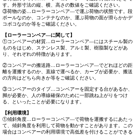
す。外形寸法の縦、横、高さの数値をご確認ください。
③荷物の姿…ローラーコンベア―で運ぶ荷物の状態です。段
ボールなのか、コンテナなのか、運ぶ荷物の面が滑らかかデ
コボコなのか等をご確認ください。
【ローラーコンベア―に関して】
①コンベアーの材質…ローラーコンベア―にはスチール製の
ものをはじめ、ステンレス製、アルミ製、樹脂製などがあ
り、それぞれの特徴があります。
②コンベアーの搬送路…ローラーコンベア―でどれほどの距
離を運搬するのか、直線で運べるか、カーブが必要か、搬送
の方向はどちら向きか等をご確認ください。
③コンベアーのタイプ…コンベアーを固定する台があるか、
脚が必要か、人の導線確保のために一部跳ね上がりをつけ
る、といったことが必要になります。
【利用環境】
①傾斜角度…ローラーコンベア―で荷物を運搬するにあたっ
て、傾斜角度を利用して荷物を動かすことがあります。この
場合はコンベアーの利用環境で高低差を付けることができる