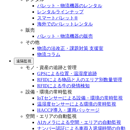
パレット・物流機器のレンタル
レンタルラインナップ
スマートパレット®
海外でのパレットレンタル
販売
パレット・物流機器の販売
その他
物流の法改正・課題対策 支援室
物流コラム
遠隔監視
モノ・資産の追跡と管理
GPSによる位置・温湿度追跡
RFIDによる物品と人のエリア別数量管理
RFIDによる牛の発情検知
設備・環境の常時監視
IoTセンサーによる設備・環境の常時監視
温湿度センサーによる環境の常時監視
HACCP導入・運用パッケージ
空間・エリアの自動監視
AIカメラによる空間・エリアの自動監視
ナンバー認証による車両入退場時間の自動