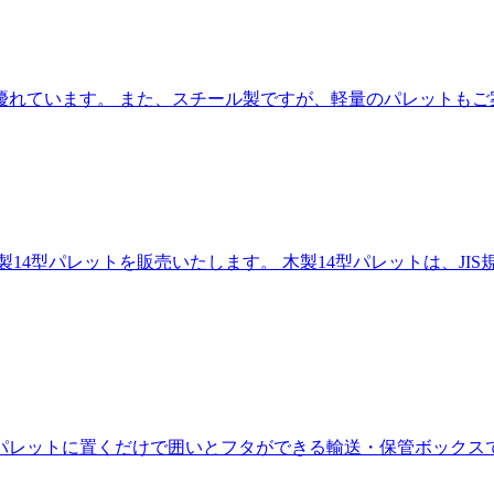
優れています。 また、スチール製ですが、軽量のパレットもご
14型パレットを販売いたします。 木製14型パレットは、JI
パレットに置くだけで囲いとフタができる輸送・保管ボックス