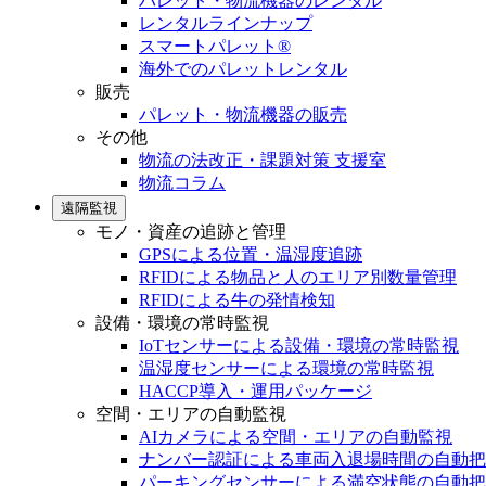
パレット・物流機器のレンタル
レンタルラインナップ
スマートパレット®
海外でのパレットレンタル
販売
パレット・物流機器の販売
その他
物流の法改正・課題対策 支援室
物流コラム
遠隔監視
モノ・資産の追跡と管理
GPSによる位置・温湿度追跡
RFIDによる物品と人のエリア別数量管理
RFIDによる牛の発情検知
設備・環境の常時監視
IoTセンサーによる設備・環境の常時監視
温湿度センサーによる環境の常時監視
HACCP導入・運用パッケージ
空間・エリアの自動監視
AIカメラによる空間・エリアの自動監視
ナンバー認証による車両入退場時間の自動把
パーキングセンサーによる満空状態の自動把