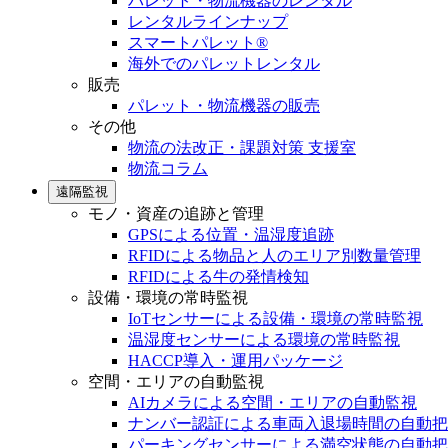
パレット・物流機器のレンタル
レンタルラインナップ
スマートパレット®
海外でのパレットレンタル
販売
パレット・物流機器の販売
その他
物流の法改正・課題対策 支援室
物流コラム
遠隔監視
モノ・資産の追跡と管理
GPSによる位置・温湿度追跡
RFIDによる物品と人のエリア別数量管理
RFIDによる牛の発情検知
設備・環境の常時監視
IoTセンサーによる設備・環境の常時監視
温湿度センサーによる環境の常時監視
HACCP導入・運用パッケージ
空間・エリアの自動監視
AIカメラによる空間・エリアの自動監視
ナンバー認証による車両入退場時間の自動把
パーキングセンサーによる満空状態の自動把