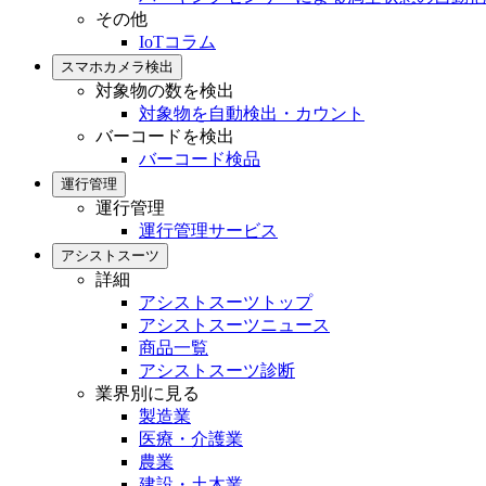
その他
IoTコラム
スマホカメラ検出
対象物の数を検出
対象物を自動検出・カウント
バーコードを検出
バーコード検品
運行管理
運行管理
運行管理サービス
アシストスーツ
詳細
アシストスーツトップ
アシストスーツニュース
商品一覧
アシストスーツ診断
業界別に見る
製造業
医療・介護業
農業
建設・土木業