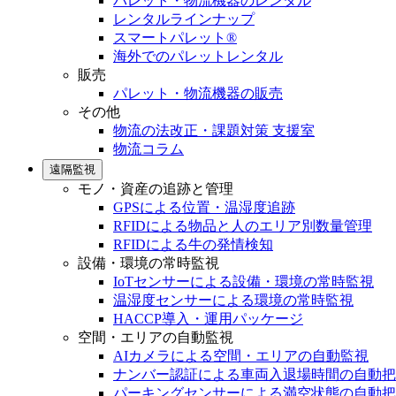
パレット・物流機器のレンタル
レンタルラインナップ
スマートパレット®
海外でのパレットレンタル
販売
パレット・物流機器の販売
その他
物流の法改正・課題対策 支援室
物流コラム
遠隔監視
モノ・資産の追跡と管理
GPSによる位置・温湿度追跡
RFIDによる物品と人のエリア別数量管理
RFIDによる牛の発情検知
設備・環境の常時監視
IoTセンサーによる設備・環境の常時監視
温湿度センサーによる環境の常時監視
HACCP導入・運用パッケージ
空間・エリアの自動監視
AIカメラによる空間・エリアの自動監視
ナンバー認証による車両入退場時間の自動把
パーキングセンサーによる満空状態の自動把