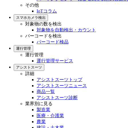
その他
IoTコラム
スマホカメラ検出
対象物の数を検出
対象物を自動検出・カウント
バーコードを検出
バーコード検品
運行管理
運行管理
運行管理サービス
アシストスーツ
詳細
アシストスーツトップ
アシストスーツニュース
商品一覧
アシストスーツ診断
業界別に見る
製造業
医療・介護業
農業
建設・土木業