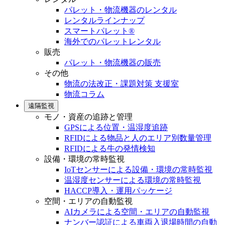
パレット・物流機器のレンタル
レンタルラインナップ
スマートパレット®
海外でのパレットレンタル
販売
パレット・物流機器の販売
その他
物流の法改正・課題対策 支援室
物流コラム
遠隔監視
モノ・資産の追跡と管理
GPSによる位置・温湿度追跡
RFIDによる物品と人のエリア別数量管理
RFIDによる牛の発情検知
設備・環境の常時監視
IoTセンサーによる設備・環境の常時監視
温湿度センサーによる環境の常時監視
HACCP導入・運用パッケージ
空間・エリアの自動監視
AIカメラによる空間・エリアの自動監視
ナンバー認証による車両入退場時間の自動