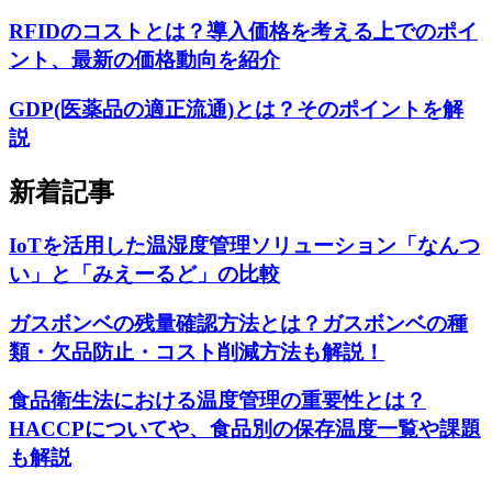
RFIDのコストとは？導入価格を考える上でのポイ
ント、最新の価格動向を紹介
GDP(医薬品の適正流通)とは？そのポイントを解
説
新着記事
IoTを活用した温湿度管理ソリューション「なんつ
い」と「みえーるど」の比較
ガスボンベの残量確認方法とは？ガスボンベの種
類・欠品防止・コスト削減方法も解説！
食品衛生法における温度管理の重要性とは？
HACCPについてや、食品別の保存温度一覧や課題
も解説