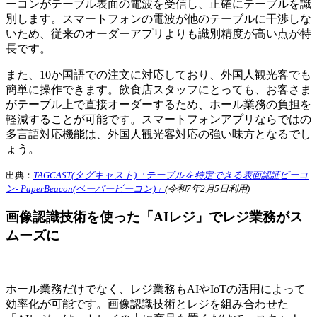
ーコンがテーブル表面の電波を受信し、正確にテーブルを識
別します。スマートフォンの電波が他のテーブルに干渉しな
いため、従来のオーダーアプリよりも識別精度が高い点が特
長です。
また、10か国語での注文に対応しており、外国人観光客でも
簡単に操作できます。飲食店スタッフにとっても、お客さま
がテーブル上で直接オーダーするため、ホール業務の負担を
軽減することが可能です。スマートフォンアプリならではの
多言語対応機能は、外国人観光客対応の強い味方となるでし
ょう。
出典：
TAGCAST(タグキャスト)「テーブルを特定できる表面認証ビーコ
ン- PaperBeacon(ペーパービーコン)」
(令和7年2月5日利用)
画像認識技術を使った「AIレジ」でレジ業務がス
ムーズに
ホール業務だけでなく、レジ業務もAIやIoTの活用によって
効率化が可能です。画像認識技術とレジを組み合わせた