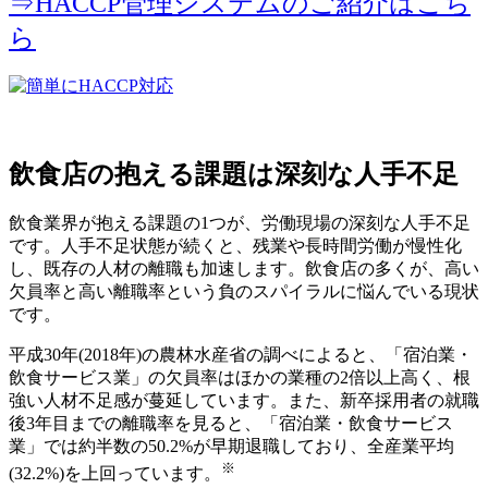
⇒HACCP管理システムのご紹介はこち
ら
飲食店の抱える課題は深刻な人手不足
飲食業界が抱える課題の1つが、労働現場の深刻な人手不足
です。人手不足状態が続くと、残業や長時間労働が慢性化
し、既存の人材の離職も加速します。飲食店の多くが、高い
欠員率と高い離職率という負のスパイラルに悩んでいる現状
です。
平成30年(2018年)の農林水産省の調べによると、「宿泊業・
飲食サービス業」の欠員率はほかの業種の2倍以上高く、根
強い人材不足感が蔓延しています。また、新卒採用者の就職
後3年目までの離職率を見ると、「宿泊業・飲食サービス
業」では約半数の50.2%が早期退職しており、全産業平均
※
(32.2%)を上回っています。