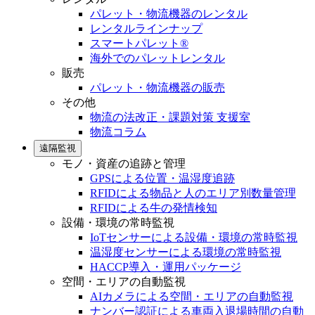
パレット・物流機器のレンタル
レンタルラインナップ
スマートパレット®
海外でのパレットレンタル
販売
パレット・物流機器の販売
その他
物流の法改正・課題対策 支援室
物流コラム
遠隔監視
モノ・資産の追跡と管理
GPSによる位置・温湿度追跡
RFIDによる物品と人のエリア別数量管理
RFIDによる牛の発情検知
設備・環境の常時監視
IoTセンサーによる設備・環境の常時監視
温湿度センサーによる環境の常時監視
HACCP導入・運用パッケージ
空間・エリアの自動監視
AIカメラによる空間・エリアの自動監視
ナンバー認証による車両入退場時間の自動