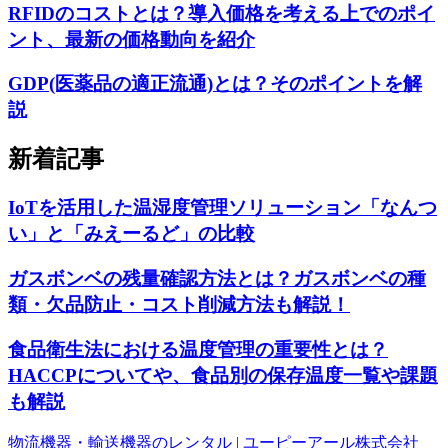
RFIDのコストとは？導入価格を考える上でのポイ
ント、最新の価格動向を紹介
GDP(医薬品の適正流通)とは？そのポイントを解
説
新着記事
IoTを活用した温湿度管理ソリューション「なんつ
い」と「みえーるど」の比較
ガスボンベの残量確認方法とは？ガスボンベの種
類・欠品防止・コスト削減方法も解説！
食品衛生法における温度管理の重要性とは？
HACCPについてや、食品別の保存温度一覧や課題
も解説
物流機器・輸送機器のレンタル | ユーピーアール株式会社