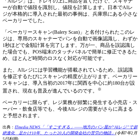
「AIレジ」は、トレイの上に商品を置くだけで、スキャナ
ーが自動で値段を識別し、値段を計算します。日本でAIレ
ジが本格的に導入された最初の事例は、兵庫県にある小さな
ベーカリーでした。
「ベーカリースキャン(Balery Scan)」と名付けられたこのレ
ジは、専用のスキャナーでパンを自動で画像認識し、わずか
1秒ほどで金額計算を完了します。万が一、商品を誤認識し
た場合でも、POS端末のタッチパネルで簡単に修正できるた
め、ほとんど時間のロスなく対応が可能です。
また、AIレジには学習機能が搭載されているため、誤認識
を修正するたびにスキャンの精度が上がります。ベーカリー
スキャンは、導入当初の2017年に関西を中心に約180台が設
※
置され、現在も普及が進んでいるのです。
ベーカリーに限らず、レジ業務が頻繁に発生する小売店・ス
ーパー・飲食店等でも、今後AIレジの需要がさらに高まる
と予想されます。
出典：
ITmedia NEWS「「すごすぎる」――地方のパン屋が“AIレジ”で超
絶進化 足かけ10年、たった20人の開発会社の苦労の物語」
(令和7年2月
5日利用)