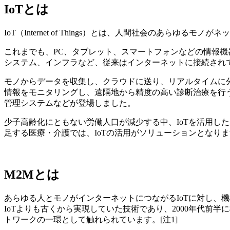
IoTとは
IoT（Internet of Things）とは、人間社会の
これまでも、PC、タブレット、スマートフォンなどの情報機
システム、インフラなど、従来はインターネットに接続され
モノからデータを収集し、クラウドに送り、リアルタイムに
情報をモニタリングし、遠隔地から精度の高い診断治療を行
管理システムなどが登場しました。
少子高齢化にともない労働人口が減少する中、IoTを活用し
足する医療・介護では、IoTの活用がソリューションとなり
M2Mとは
あらゆる人とモノがインターネットにつながるIoTに対し、機械と機
IoTよりも古くから実現していた技術であり、2000年代
トワークの一環として触れられています。[注1]