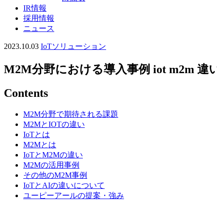
IR情報
採用情報
ニュース
2023.10.03
IoTソリューション
M2M分野における導入事例 iot m2m
Contents
M2M分野で期待される課題
M2MとIOTの違い
IoTとは
M2Mとは
IoTとM2Mの違い
M2Mの活用事例
その他のM2M事例
IoTとAIの違いについて
ユーピーアールの提案・強み