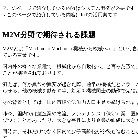
☑このページで紹介している内容はシステム開発が必要です
☑このページで紹介している内容はIoTの活用案です。
M2M分野で期待される課題
M2Mとは「Machine to Machine（機械から機械へ）
ている言葉です。
国内外の様々な業種で「機械化から自動化へ」と言った形で
ことが期待されております。
例えば、何か異常や異変が起きた際、通常の機械だとアラー
らせる、他の機械を動かす等、対応を機械同士の動作で完結
その背景としては、国内市場の労働力人口不足が挙げられま
昨今、国内では製造業や物流、メンテナンス（保守）業、医
びつくことがあったり、大きな事件により企業の価値に大き
同時に、それだけでなく国内で少子高齢化が今後も進むこと
す。