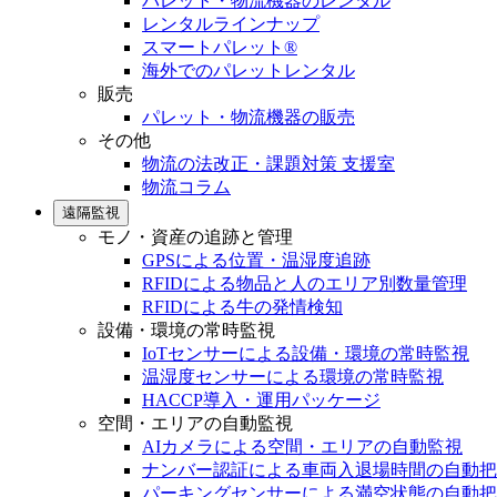
パレット・物流機器のレンタル
レンタルラインナップ
スマートパレット®
海外でのパレットレンタル
販売
パレット・物流機器の販売
その他
物流の法改正・課題対策 支援室
物流コラム
遠隔監視
モノ・資産の追跡と管理
GPSによる位置・温湿度追跡
RFIDによる物品と人のエリア別数量管理
RFIDによる牛の発情検知
設備・環境の常時監視
IoTセンサーによる設備・環境の常時監視
温湿度センサーによる環境の常時監視
HACCP導入・運用パッケージ
空間・エリアの自動監視
AIカメラによる空間・エリアの自動監視
ナンバー認証による車両入退場時間の自動把
パーキングセンサーによる満空状態の自動把