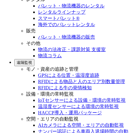
パレット・物流機器のレンタル
レンタルラインナップ
スマートパレット®
海外でのパレットレンタル
販売
パレット・物流機器の販売
その他
物流の法改正・課題対策 支援室
物流コラム
遠隔監視
モノ・資産の追跡と管理
GPSによる位置・温湿度追跡
RFIDによる物品と人のエリア別数量管理
RFIDによる牛の発情検知
設備・環境の常時監視
IoTセンサーによる設備・環境の常時監視
温湿度センサーによる環境の常時監視
HACCP導入・運用パッケージ
空間・エリアの自動監視
AIカメラによる空間・エリアの自動監視
ナンバー認証による車両入退場時間の自動