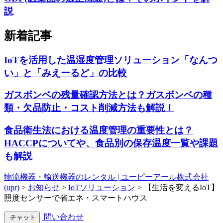
説
新着記事
IoTを活用した温湿度管理ソリューション「なんつ
い」と「みえーるど」の比較
ガスボンベの残量確認方法とは？ガスボンベの種
類・欠品防止・コスト削減方法も解説！
食品衛生法における温度管理の重要性とは？
HACCPについてや、食品別の保存温度一覧や課題
も解説
物流機器・輸送機器のレンタル | ユーピーアール株式会社
(upr)
>
お知らせ
>
IoTソリューション
>
【生活を変えるIoT】
照度センサーで省エネ・スマートハウス
問い合わせ
チャット