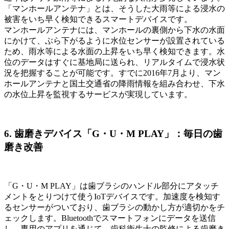
「マンホールアンテナ」とは、そうした大雨等による浸水の
被害をいち早く検知できるスマートデバイスです。
マンホールアンテナには、マンホールの裏側から下水の水面
にかけて、ぶら下がるように水位センサーが設置されている
ため、雨水等による水面の上昇をいち早く検知できます。水
位のデータはすぐに基地局に送られ、リアルタイムで浸水状
況を把握することが可能です。すでに2016年7月より、マン
ホールアンテナと国土交通省の降雨情報を組み合わせ、下水
の水位上昇を監視するサービスが実現しています。
6. 歯磨きデバイス「G・U・M PLAY」：毎日の歯
磨き改善
「G・U・M PLAY」は歯ブラシのハンドル部分にアタッチ
メントをとりつけて使うIoTデバイスです。加速度を検知す
るセンサーがついており、歯ブラシの動かし方が適切かをチ
ェックします。Bluetoothでスマートフォンにデータを送信
し、専用のアプリを通じて、歯科衛生士の監修による歯磨き