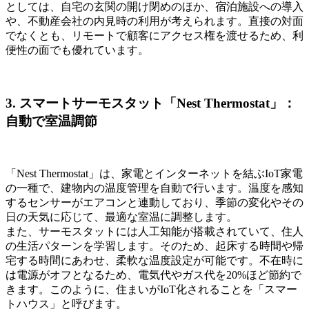
としては、自宅の玄関の開け閉めのほか、宿泊施設への導入
や、不動産会社の内見時の利用が考えられます。直接の対面
でなくとも、リモートで顧客にアクセス権を渡せるため、利
便性の面でも優れています。
3. スマートサーモスタット「Nest Thermostat」：
自動で室温調節
「Nest Thermostat」は、家電とインターネットを結ぶIoT家電
の一種で、建物内の温度管理を自動で行います。温度を感知
するセンサーがエアコンと連動しており、季節の変化やその
日の天気に応じて、最適な室温に調整します。
また、サーモスタットには人工知能が搭載されていて、住人
の生活パターンを学習します。そのため、起床する時間や帰
宅する時間にあわせ、柔軟な温度設定が可能です。不在時に
は電源がオフとなるため、電気代やガス代を20%ほど節約で
きます。このように、住まいがIoT化されることを「スマー
トハウス」と呼びます。