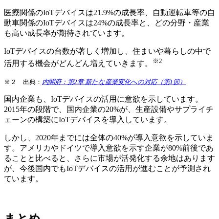
医療関係のIoTデバイスは21.9%の成長率、自動運転車等の自
動車関係のIoTデバイスは24%の成長率と、どの分野・産業
も高い成長率が期待されています。
IoTデバイスの台数が著しく増加し、住まいや暮らしの中で
※2
活用する機会がどんどん増えていきます。
※２ 出典：
内閣府：第2章 新たな産業変化への対応（第1節）
国内企業も、IoTデバイスの活用に意欲を示しています。
2015年の段階で、国内企業の20%が、生産設備やサプライチ
ェーンの構築にIoTデバイスを導入しています。
しかし、2020年までには全体の40%が導入意欲を示していま
す。アメリカやドイツで導入意欲を示す企業が80%前後であ
ることと比べると、さらに市場が活発化する余地はあります
が、今後国内でもIoTデバイスの活用が進むことが予測され
ています。
まとめ