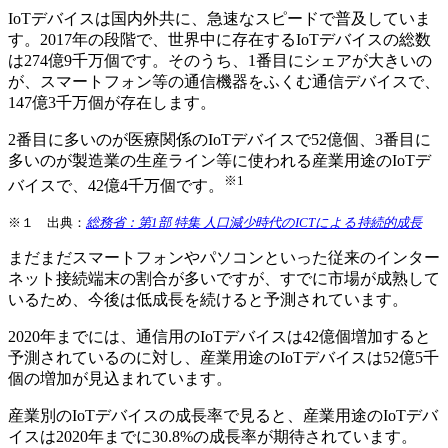
IoTデバイスは国内外共に、急速なスピードで普及していま
す。2017年の段階で、世界中に存在するIoTデバイスの総数
は274億9千万個です。そのうち、1番目にシェアが大きいの
が、スマートフォン等の通信機器をふくむ通信デバイスで、
147億3千万個が存在します。
2番目に多いのが医療関係のIoTデバイスで52億個、3番目に
多いのが製造業の生産ライン等に使われる産業用途のIoTデ
※1
バイスで、42億4千万個です。
※１ 出典：
総務省：第1部 特集 人口減少時代のICTによる持続的成長
まだまだスマートフォンやパソコンといった従来のインター
ネット接続端末の割合が多いですが、すでに市場が成熟して
いるため、今後は低成長を続けると予測されています。
2020年までには、通信用のIoTデバイスは42億個増加すると
予測されているのに対し、産業用途のIoTデバイスは52億5千
個の増加が見込まれています。
産業別のIoTデバイスの成長率で見ると、産業用途のIoTデバ
イスは2020年までに30.8%の成長率が期待されています。