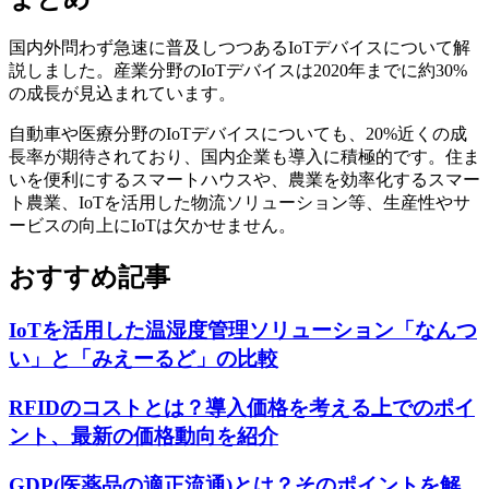
国内外問わず急速に普及しつつあるIoTデバイスについて解
説しました。産業分野のIoTデバイスは2020年までに約30%
の成長が見込まれています。
自動車や医療分野のIoTデバイスについても、20%近くの成
長率が期待されており、国内企業も導入に積極的です。住ま
いを便利にするスマートハウスや、農業を効率化するスマー
ト農業、IoTを活用した物流ソリューション等、生産性やサ
ービスの向上にIoTは欠かせません。
おすすめ記事
IoTを活用した温湿度管理ソリューション「なんつ
い」と「みえーるど」の比較
RFIDのコストとは？導入価格を考える上でのポイ
ント、最新の価格動向を紹介
GDP(医薬品の適正流通)とは？そのポイントを解