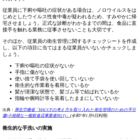
従業員に下痢や嘔吐の症状がある場合は、ノロウイルスをは
じめとしたウイルス性食中毒が疑われるため、すみやかに帰
宅させましょう。正式な診断がわかるまでの間は、食品に直
接手を触れる業務に従事させないことも大切です。
そのほか、従業員の衛生管理に関するチェックシートを作成
し、以下の項目に当てはまる従業員がいないかチェックしま
しょう。
下痢や嘔吐の症状がないか
手指に傷がないか
使い捨て手袋を使い回していないか
衛生的な作業着を着用しているか
髪が清潔な状態で、髪ゴム等で結ばれているか
指輪や腕時計等を装着したままにしていないか
出典：
厚生労働省「HACCPの考え方を取り入れた衛生管理のための手引
書(小規模な一般飲食店事業者向け)」
(令和7年1月9日利用)
衛生的な手洗いの実施