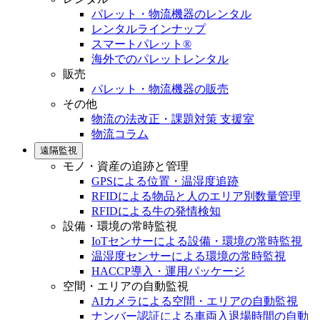
パレット・物流機器のレンタル
レンタルラインナップ
スマートパレット®
海外でのパレットレンタル
販売
パレット・物流機器の販売
その他
物流の法改正・課題対策 支援室
物流コラム
遠隔監視
モノ・資産の追跡と管理
GPSによる位置・温湿度追跡
RFIDによる物品と人のエリア別数量管理
RFIDによる牛の発情検知
設備・環境の常時監視
IoTセンサーによる設備・環境の常時監視
温湿度センサーによる環境の常時監視
HACCP導入・運用パッケージ
空間・エリアの自動監視
AIカメラによる空間・エリアの自動監視
ナンバー認証による車両入退場時間の自動