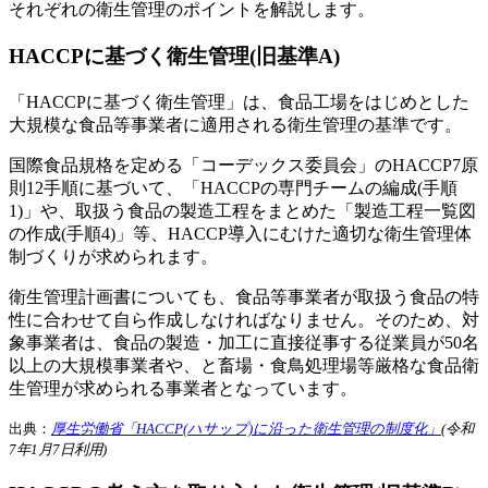
それぞれの衛生管理のポイントを解説します。
HACCPに基づく衛生管理(旧基準A)
「HACCPに基づく衛生管理」は、食品工場をはじめとした
大規模な食品等事業者に適用される衛生管理の基準です。
国際食品規格を定める「コーデックス委員会」のHACCP7原
則12手順に基づいて、「HACCPの専門チームの編成(手順
1)」や、取扱う食品の製造工程をまとめた「製造工程一覧図
の作成(手順4)」等、HACCP導入にむけた適切な衛生管理体
制づくりが求められます。
衛生管理計画書についても、食品等事業者が取扱う食品の特
性に合わせて自ら作成しなければなりません。そのため、対
象事業者は、食品の製造・加工に直接従事する従業員が50名
以上の大規模事業者や、と畜場・食鳥処理場等厳格な食品衛
生管理が求められる事業者となっています。
出典：
厚生労働省「HACCP(ハサップ)に沿った衛生管理の制度化」
(令和
7年1月7日利用)