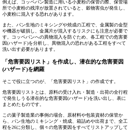
例えば、コッペパン製造に用いる小麦粉の保管の際、保管場
所で小麦粉の残滓が放置されていると、穀物害虫が発生し、
小麦粉に混入する恐れがあります。
また、パン生地のミキシングや焼成の工程で、金属製の金型
や機器が破損し、金属片が混入するリスクにも注意が必要で
す。コッペパンへの異物混入を防ぐため、各工程での危害要
因(ハザード)を分析し、異物混入の恐れがある工程をすべて
洗い出す必要があります。
「危害要因リスト」を作成し、潜在的な危害要因
(ハザード)を網羅
そこで役に立つのが、「危害要因リスト」の作成です。
危害要因リストとは、原料の受け入れ・製造・出荷の全行程
で発生しうる潜在的な危害要因(ハザード)を洗い出し、表に
まとめたものです。
この菓子製造業の事例の場合、原材料や包装資材の保管か
ら、パン生地のミキシング・焼成、箱詰めや出荷まで、全工
程を26に分類し、個々の危害要因をすべてリストアップして