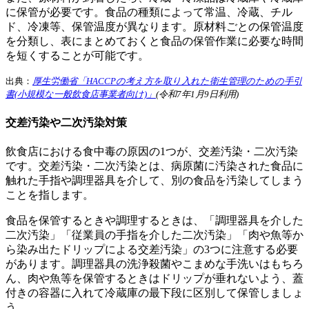
に保管が必要です。食品の種類によって常温、冷蔵、チル
ド、冷凍等、保管温度が異なります。原材料ごとの保管温度
を分類し、表にまとめておくと食品の保管作業に必要な時間
を短くすることが可能です。
出典：
厚生労働省「HACCPの考え方を取り入れた衛生管理のための手引
書(小規模な一般飲食店事業者向け)」
(令和7年1月9日利用)
交差汚染や二次汚染対策
飲食店における食中毒の原因の1つが、交差汚染・二次汚染
です。交差汚染・二次汚染とは、病原菌に汚染された食品に
触れた手指や調理器具を介して、別の食品を汚染してしまう
ことを指します。
食品を保管するときや調理するときは、「調理器具を介した
二次汚染」「従業員の手指を介した二次汚染」「肉や魚等か
ら染み出たドリップによる交差汚染」の3つに注意する必要
があります。調理器具の洗浄殺菌やこまめな手洗いはもちろ
ん、肉や魚等を保管するときはドリップが垂れないよう、蓋
付きの容器に入れて冷蔵庫の最下段に区別して保管しましょ
う。