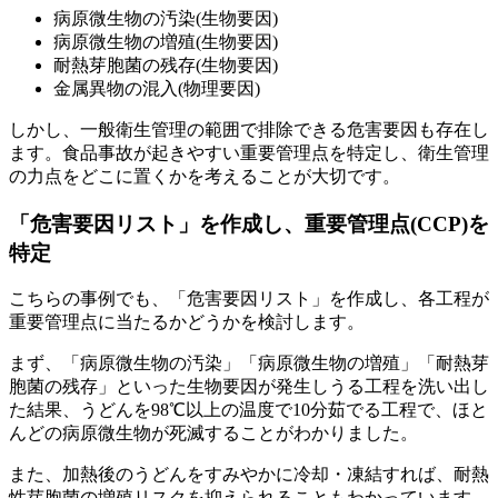
病原微生物の汚染(生物要因)
病原微生物の増殖(生物要因)
耐熱芽胞菌の残存(生物要因)
金属異物の混入(物理要因)
しかし、一般衛生管理の範囲で排除できる危害要因も存在し
ます。食品事故が起きやすい重要管理点を特定し、衛生管理
の力点をどこに置くかを考えることが大切です。
「危害要因リスト」を作成し、重要管理点(CCP)を
特定
こちらの事例でも、「危害要因リスト」を作成し、各工程が
重要管理点に当たるかどうかを検討します。
まず、「病原微生物の汚染」「病原微生物の増殖」「耐熱芽
胞菌の残存」といった生物要因が発生しうる工程を洗い出し
た結果、うどんを98℃以上の温度で10分茹でる工程で、ほと
んどの病原微生物が死滅することがわかりました。
また、加熱後のうどんをすみやかに冷却・凍結すれば、耐熱
性芽胞菌の増殖リスクを抑えられることもわかっています。