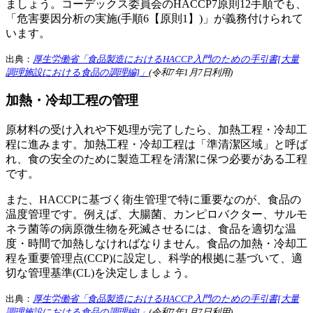
ましょう。コーデックス委員会のHACCP7原則12手順でも、
「危害要因分析の実施(手順6【原則1】)」が義務付けられて
います。
出典：
厚生労働省「食品製造におけるHACCP入門のための手引書[大量
調理施設における食品の調理編]」
(令和7年1月7日利用)
加熱・冷却工程の管理
原材料の受け入れや下処理が完了したら、加熱工程・冷却工
程に進みます。加熱工程・冷却工程は「準清潔区域」と呼ば
れ、食の安全のために製造工程を清潔に保つ必要がある工程
です。
また、HACCPに基づく衛生管理で特に重要なのが、食品の
温度管理です。例えば、大腸菌、カンピロバクター、サルモ
ネラ菌等の病原微生物を死滅させるには、食品を適切な温
度・時間で加熱しなければなりません。食品の加熱・冷却工
程を重要管理点(CCP)に設定し、科学的根拠に基づいて、適
切な管理基準(CL)を決定しましょう。
出典：
厚生労働省「食品製造におけるHACCP入門のための手引書[大量
調理施設における食品の調理編]」
(令和7年1月7日利用)