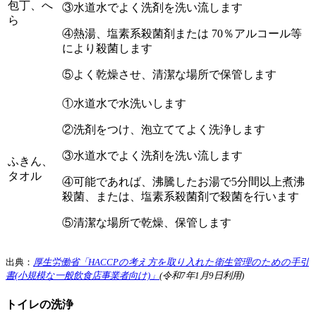
包丁、へ
③水道水でよく洗剤を洗い流します
ら
④熱湯、塩素系殺菌剤または 70％アルコール等
により殺菌します
⑤よく乾燥させ、清潔な場所で保管します
①水道水で水洗いします
②洗剤をつけ、泡立ててよく洗浄します
③水道水でよく洗剤を洗い流します
ふきん、
タオル
④可能であれば、沸騰したお湯で5分間以上煮沸
殺菌、または、塩素系殺菌剤で殺菌を行います
⑤清潔な場所で乾燥、保管します
出典：
厚生労働省「HACCPの考え方を取り入れた衛生管理のための手引
書(小規模な一般飲食店事業者向け)」
(令和7年1月9日利用)
トイレの洗浄