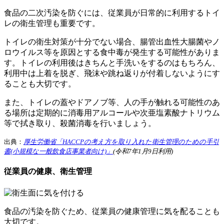
食品の二次汚染を防ぐには、従業員が日常的に利用するトイ
レの衛生管理も重要です。
トイレの衛生対策が十分でない場合、腸管出血性大腸菌やノ
ロウイルス等を原因とする食中毒が発生する可能性がありま
す。トイレの利用後はきちんと手洗いをするのはもちろん、
利用中は上着を脱ぎ、飛沫や跳ね返りが付着しないようにす
ることも大切です。
また、トイレの蓋やドアノブ等、人の手が触れる可能性のあ
る場所は定期的に消毒用アルコールや次亜塩素酸ナトリウム
等で拭き取り、殺菌消毒を行いましょう。
出典：
厚生労働省「HACCPの考え方を取り入れた衛生管理のための手引
書(小規模な一般飲食店事業者向け)」
(令和7年1月9日利用)
従業員の健康、衛生管理
食品の汚染を防ぐため、従業員の健康管理に気を配ることも
大切です。