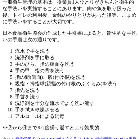
一般衛生管理の基本は、従業員1人ひとりがきちんと衛生的
な手洗いを実施することにあります。肉や魚を取り扱った
後、トイレの利用後、金銭のやりとりがあった後等、こまめ
に手洗いをすることが大切です。
日本食品衛生協会の作成した手引書によると、衛生的な手洗
いの手順は次の通りです。
流水で手を洗う
洗浄剤を手に取る
手のひら、指の腹面を洗う
手の甲、指の背を洗う
指の間(側面)、股(付け根)を洗う
親指・拇指球(親指の付け根のふくらみ)を洗う
指先を洗う
手首を洗う
洗浄剤を十分な流水でよく洗い流す
手を拭き乾燥させる
アルコールによる消毒
※②から⑨までを2度繰り返すとより効果的