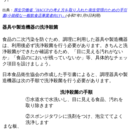
出典：
厚生労働省「HACCPの考え方を取り入れた衛生管理のための手引
書(小規模な一般飲食店事業者向け)」
(令和7年1月9日利用)
器具や製造機器の洗浄殺菌
食品の二次汚染を防ぐため、調理に利用した器具や製造機器
は、利用後必ず洗浄殺菌を行う必要があります。きちんと洗
浄殺菌ができたか確認するため、「目に見える汚れがない
か」「食品のにおいが残っていないか」等、具体的なチェッ
ク項目を設けましょう。
日本食品衛生協会の作成した手引書によると、調理器具や製
造機器は次の手順で洗浄殺菌を行う必要があります。
洗浄殺菌の手順
①水道水で水洗いし、目に見える食品、汚れを
取り除きます
②スポンジタワシに洗剤をつけ、泡立ててよく
洗浄します
まな板、