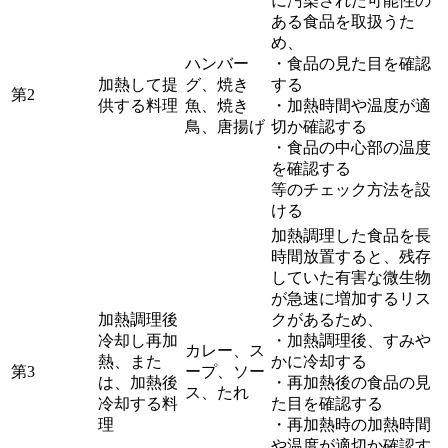
に汚染された可能性の
ある食品を取扱うた
め、
ハンバー
・食品の見た目を確認
加熱して提
グ、焼き
する
第2
供する料理
魚、焼き
・加熱時間や温度が適
鳥、唐揚げ
切か確認する
・食品の中心部の温度
を確認する
等のチェック方法を設
ける
加熱調理した食品を長
時間放置すると、残存
していた有害な微生物
が急速に増加するリス
加熱調理後
クがあるため、
冷却し再加
・加熱調理後、すみや
カレー、ス
熱、また
かに冷却する
第3
ープ、ソー
は、加熱後
・再加熱後の食品の見
ス、たれ
冷却する料
た目を確認する
理
・再加熱時の加熱時間
や温度が適切か確認す