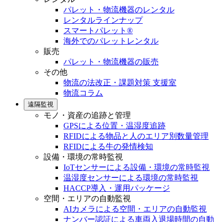
パレット・物流機器のレンタル
レンタルラインナップ
スマートパレット®
海外でのパレットレンタル
販売
パレット・物流機器の販売
その他
物流の法改正・課題対策 支援室
物流コラム
遠隔監視
モノ・資産の追跡と管理
GPSによる位置・温湿度追跡
RFIDによる物品と人のエリア別数量管理
RFIDによる牛の発情検知
設備・環境の常時監視
IoTセンサーによる設備・環境の常時監視
温湿度センサーによる環境の常時監視
HACCP導入・運用パッケージ
空間・エリアの自動監視
AIカメラによる空間・エリアの自動監視
ナンバー認証による車両入退場時間の自動