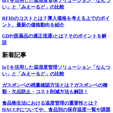
IoTを活用した温湿度管理ソリューション「なんつ
い」と「みえーるど」の比較
RFIDのコストとは？導入価格を考える上でのポイ
ント、最新の価格動向を紹介
GDP(医薬品の適正流通)とは？そのポイントを解
説
新着記事
IoTを活用した温湿度管理ソリューション「なんつ
い」と「みえーるど」の比較
ガスボンベの残量確認方法とは？ガスボンベの種
類・欠品防止・コスト削減方法も解説！
食品衛生法における温度管理の重要性とは？
HACCPについてや、食品別の保存温度一覧や課題