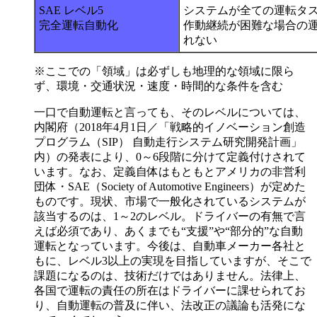
SAE レベル5
システムが全ての運転タス
完全運転自動化
作動継続が困難な場合の
れない
※ここでの「領域」は必ずしも地理的な領域に限ら
ず、環境・交通状況・速度・時間的な条件を含む
一口で自動運転と言っても、そのレベルについては、
内閣府（2018年4月1日／「戦略的イノベーション創造
プログラム（SIP） 自動走行システム研究開発計画」
内）の発表により、0～6段階に分けて定義付けされて
います。なお、定義自体はもともとアメリカの非営利
団体・SAE（Society of Automotive Engineers）が定めた
ものです。現状、市場で一般化されているシステムが
該当するのは、1～2のレベル。ドライバーの有無で言
えば必須であり、あくまでも“支援”や“部分的”な自動
運転となっています。今後は、自動車メーカー各社と
もに、レベル3以上の実現を目指していますが、そこで
課題になるのは、技術だけではありません。法律上、
各国で運転の責任の所在はドライバーに課せられてお
り、自動運転の普及に伴い、法改正の議論も活発にな