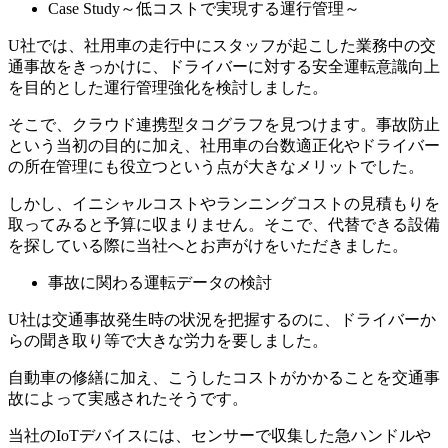
Case Study～低コストで実現する運行管理～
U社では、社用車の走行中にスタッフが起こした業務中の交
通事故をきっかけに、ドライバーに対する安全運転意識向上
を目的とした運行管理強化を検討しました。
そこで、クラウド連携型タコグラフを見つけます。事故防止
という当初の目的に加え、社用車の台数適正化やドライバー
の所在管理にも役立つという点が大きなメリットでした。
しかし、イニシャルコストやランニングコストの見積もりを
取ってみると予算に収まりません。そこで、代替できる設備
を探している際に当社へとお声がけをいただきました。
事故に関わる運転データの検討
U社は交通事故発生時の状況を把握するのに、ドライバーか
らの聞き取り等で大きな労力を要しました。
自動車の修繕に加え、こうしたコストがかかることを交通事
故によって実感されたそうです。
当社のIoTデバイスには、センサーで収集した急ハンドルや