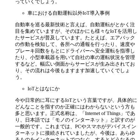
っていくでしょう。
車における自動運転以外IoT導入事例
自動車を巡る最新技術と言えば、自動運転がとかく注
目を集めていますが、そのほかにも様々なIoTを活用し
たサービスが普及しています。たとえば、エアバック
の作動を検知して、各所への通報を行ったり、速度や
ブレーキ回数をもとにドライバーへ安全運転を指導し
たり、小型車載器を用いて自社の車の運転状況を管理
するなど。幅広い側面からサービスが生み出されてお
り、その流れは今後もますます加速していくでしょ
う。
IoTとはなにか
今や日常的に耳にするIoTという言葉ですが、具体的に
どんなことを指すのか正確にはわからないという方も
多と思います。正式名称は、「Internet of Things」であ
り、日本語では「モノのインターネット」と訳すのが
一般的です。これまでは、PCやスマホがデバイスイン
ターネットに接続されていましたが、今後は、あらゆ
るものをインターネットでつなぐ、するとどうなるの