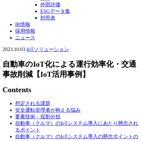
外部評価
ESGデータ集
対照表
IR情報
採用情報
ニュース
2023.10.03
IoTソリューション
自動車のIoT化による運行効率化・交通
事故削減【IoT活用事例】
Contents
想定される課題
安全運転管理者が抱える悩み
要素技術・役割分担
自動車（クルマ）のIoTシステム導入にあたり懸念され
るポイント
自動車（クルマ）のIoTシステム導入の懸念ポイントの