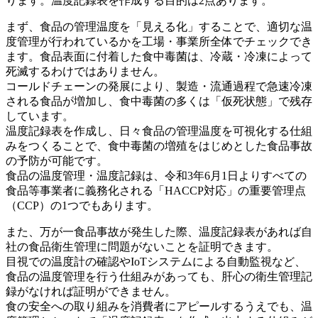
ります。温度記録表を作成する目的は2点あります。
まず、食品の管理温度を「見える化」することで、適切な温
度管理が行われているかを工場・事業所全体でチェックでき
ます。食品表面に付着した食中毒菌は、冷蔵・冷凍によって
死滅するわけではありません。
コールドチェーンの発展により、製造・流通過程で急速冷凍
される食品が増加し、食中毒菌の多くは「仮死状態」で残存
しています。
温度記録表を作成し、日々食品の管理温度を可視化する仕組
みをつくることで、食中毒菌の増殖をはじめとした食品事故
の予防が可能です。
食品の温度管理・温度記録は、令和3年6月1日よりすべての
食品等事業者に義務化される「HACCP対応」の重要管理点
（CCP）の1つでもあります。
また、万が一食品事故が発生した際、温度記録表があれば自
社の食品衛生管理に問題がないことを証明できます。
目視での温度計の確認やIoTシステムによる自動監視など、
食品の温度管理を行う仕組みがあっても、肝心の衛生管理記
録がなければ証明ができません。
食の安全への取り組みを消費者にアピールするうえでも、温