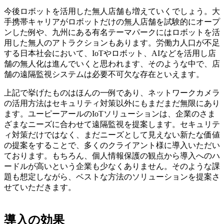
今後ロボットを活用した無人店舗も増えていくでしょう。大
手携帯キャリアがロボットだけの無人店舗を試験的にオープ
ンした例や、九州にある有名テーマパークにはロボットを活
用した無人のアトラクションもあります。労働力人口が不足
する日本社会において、IoTやロボット、AIなどを活用し店
舗の無人化は進んでいくと思われます、そのような中で、店
舗の遠隔監視システムは必要不可欠な存在といえます。
上記で挙げたものはほんの一例であり、ネットワークカメラ
の活用方法はセキュリティ対策以外にもまだまだ無限にあり
ます。ユーピーアールのIoTソリューションは、企業のさま
ざまなニーズに合わせて遠隔監視を提案します。セキュリテ
ィ対策だけではなく、まだニーズとして見えない新たな価値
の提案をすることで、多くのクライアント様に導入いただい
ております。もちろん、個人情報保護の観点から導入へのハ
ードルが高いという企業も少なくありません。そのような課
題も想定しながら、ベストな方法のソリューションを提案さ
せていただきます。
導入の効果