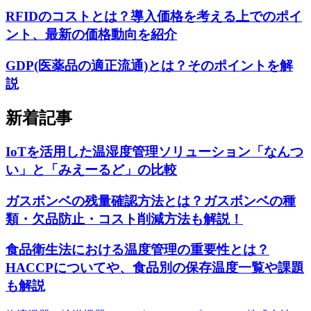
RFIDのコストとは？導入価格を考える上でのポイ
ント、最新の価格動向を紹介
GDP(医薬品の適正流通)とは？そのポイントを解
説
新着記事
IoTを活用した温湿度管理ソリューション「なんつ
い」と「みえーるど」の比較
ガスボンベの残量確認方法とは？ガスボンベの種
類・欠品防止・コスト削減方法も解説！
食品衛生法における温度管理の重要性とは？
HACCPについてや、食品別の保存温度一覧や課題
も解説