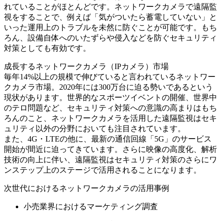
れていることがほとんどです。ネットワークカメラで遠隔監
視をすることで、例えば「気がついたら蓄電していない」と
いった運用上のトラブルを未然に防ぐことが可能です。もち
ろん、設備自体へのいたずらや侵入などを防ぐセキュリティ
対策としても有効です。
成長するネットワークカメラ（IPカメラ）市場
毎年14%以上の規模で伸びていると言われているネットワー
クカメラ市場。2020年には300万台に迫る勢いであるという
現状があります。世界的なスポーツイベントの開催、世界中
のテロ問題など、セキュリティ対策への意識の高まりはもち
ろんのこと、ネットワークカメラを活用した遠隔監視はセキ
ュリティ以外の分野においても注目されています。
また、4G・LTEの他に、最新の通信回線「5G」のサービス
開始が間近に迫ってきています。さらに映像の高度化、解析
技術の向上に伴い、遠隔監視はセキュリティ対策のさらにワ
ンステップ上のステージで活用されることになります。
次世代におけるネットワークカメラの活用事例
小売業界におけるマーケティング調査