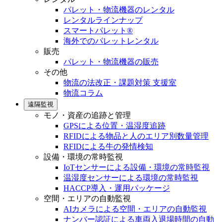
パレット・物流機器のレンタル
レンタルラインナップ
スマートパレット®
海外でのパレットレンタル
販売
パレット・物流機器の販売
その他
物流の法改正・課題対策 支援室
物流コラム
遠隔監視
モノ・資産の追跡と管理
GPSによる位置・温湿度追跡
RFIDによる物品と人のエリア別数量管理
RFIDによる牛の発情検知
設備・環境の常時監視
IoTセンサーによる設備・環境の常時監視
温湿度センサーによる環境の常時監視
HACCP導入・運用パッケージ
空間・エリアの自動監視
AIカメラによる空間・エリアの自動監視
ナンバー認証による車両入退場時間の自動