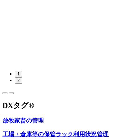
1
2
DXタグ®
放牧家畜の管理
工場・倉庫等の保管ラック利用状況管理