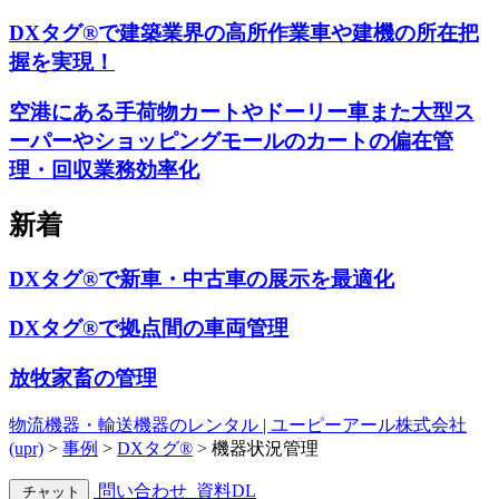
DXタグ®で建築業界の高所作業車や建機の所在把
握を実現！
空港にある手荷物カートやドーリー車また大型ス
ーパーやショッピングモールのカートの偏在管
理・回収業務効率化
新着
DXタグ®で新車・中古車の展示を最適化
DXタグ®で拠点間の車両管理
放牧家畜の管理
物流機器・輸送機器のレンタル | ユーピーアール株式会社
(upr)
>
事例
>
DXタグ®
>
機器状況管理
問い合わせ
資料DL
チャット