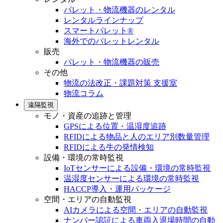
パレット・物流機器のレンタル
レンタルラインナップ
スマートパレット®
海外でのパレットレンタル
販売
パレット・物流機器の販売
その他
物流の法改正・課題対策 支援室
物流コラム
遠隔監視
モノ・資産の追跡と管理
GPSによる位置・温湿度追跡
RFIDによる物品と人のエリア別数量管理
RFIDによる牛の発情検知
設備・環境の常時監視
IoTセンサーによる設備・環境の常時監視
温湿度センサーによる環境の常時監視
HACCP導入・運用パッケージ
空間・エリアの自動監視
AIカメラによる空間・エリアの自動監視
ナンバー認証による車両入退場時間の自動