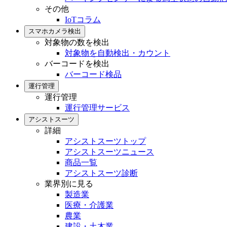
その他
IoTコラム
スマホカメラ検出
対象物の数を検出
対象物を自動検出・カウント
バーコードを検出
バーコード検品
運行管理
運行管理
運行管理サービス
アシストスーツ
詳細
アシストスーツトップ
アシストスーツニュース
商品一覧
アシストスーツ診断
業界別に見る
製造業
医療・介護業
農業
建設・土木業