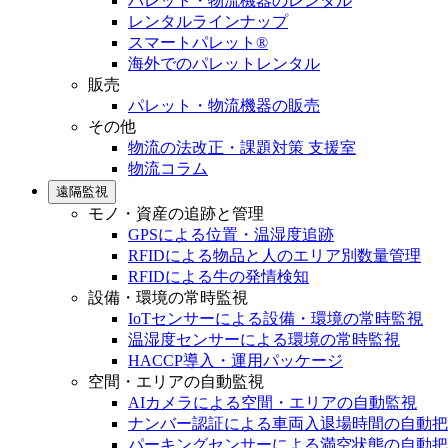
パレット・物流機器のレンタル
レンタルラインナップ
スマートパレット®
海外でのパレットレンタル
販売
パレット・物流機器の販売
その他
物流の法改正・課題対策 支援室
物流コラム
遠隔監視
モノ・資産の追跡と管理
GPSによる位置・温湿度追跡
RFIDによる物品と人のエリア別数量管理
RFIDによる牛の発情検知
設備・環境の常時監視
IoTセンサーによる設備・環境の常時監視
温湿度センサーによる環境の常時監視
HACCP導入・運用パッケージ
空間・エリアの自動監視
AIカメラによる空間・エリアの自動監視
ナンバー認証による車両入退場時間の自動把
パーキングセンサーによる満空状態の自動把