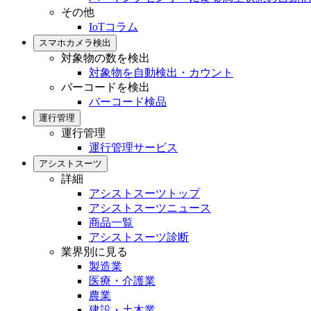
その他
IoTコラム
スマホカメラ検出
対象物の数を検出
対象物を自動検出・カウント
バーコードを検出
バーコード検品
運行管理
運行管理
運行管理サービス
アシストスーツ
詳細
アシストスーツトップ
アシストスーツニュース
商品一覧
アシストスーツ診断
業界別に見る
製造業
医療・介護業
農業
建設・土木業