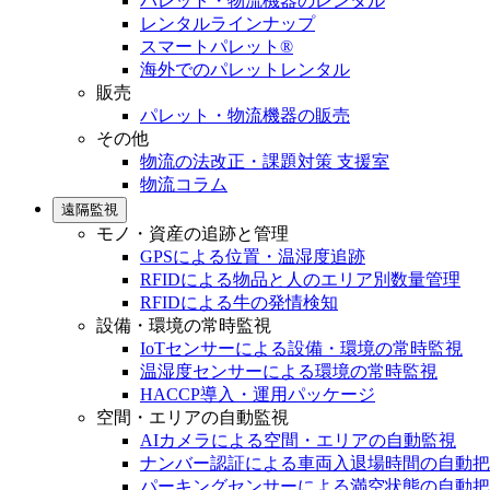
パレット・物流機器のレンタル
レンタルラインナップ
スマートパレット®
海外でのパレットレンタル
販売
パレット・物流機器の販売
その他
物流の法改正・課題対策 支援室
物流コラム
遠隔監視
モノ・資産の追跡と管理
GPSによる位置・温湿度追跡
RFIDによる物品と人のエリア別数量管理
RFIDによる牛の発情検知
設備・環境の常時監視
IoTセンサーによる設備・環境の常時監視
温湿度センサーによる環境の常時監視
HACCP導入・運用パッケージ
空間・エリアの自動監視
AIカメラによる空間・エリアの自動監視
ナンバー認証による車両入退場時間の自動把
パーキングセンサーによる満空状態の自動把