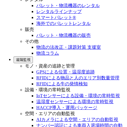
パレット・物流機器のレンタル
レンタルラインナップ
スマートパレット®
海外でのパレットレンタル
販売
パレット・物流機器の販売
その他
物流の法改正・課題対策 支援室
物流コラム
遠隔監視
モノ・資産の追跡と管理
GPSによる位置・温湿度追跡
RFIDによる物品と人のエリア別数量管理
RFIDによる牛の発情検知
設備・環境の常時監視
IoTセンサーによる設備・環境の常時監視
温湿度センサーによる環境の常時監視
HACCP導入・運用パッケージ
空間・エリアの自動監視
AIカメラによる空間・エリアの自動監視
ナンバー認証による車両入退場時間の自動