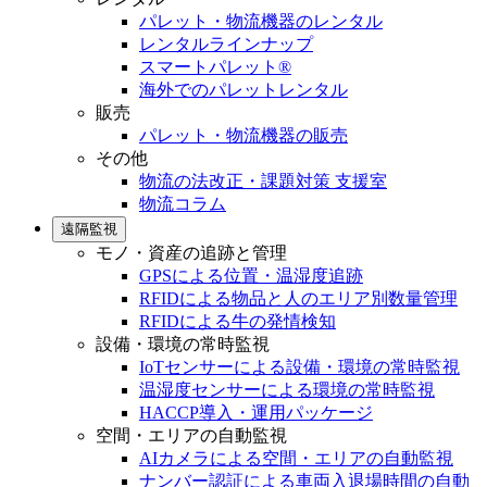
パレット・物流機器のレンタル
レンタルラインナップ
スマートパレット®
海外でのパレットレンタル
販売
パレット・物流機器の販売
その他
物流の法改正・課題対策 支援室
物流コラム
遠隔監視
モノ・資産の追跡と管理
GPSによる位置・温湿度追跡
RFIDによる物品と人のエリア別数量管理
RFIDによる牛の発情検知
設備・環境の常時監視
IoTセンサーによる設備・環境の常時監視
温湿度センサーによる環境の常時監視
HACCP導入・運用パッケージ
空間・エリアの自動監視
AIカメラによる空間・エリアの自動監視
ナンバー認証による車両入退場時間の自動