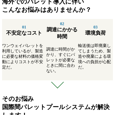
海外でのパレット導入に伴い
こんなお悩みはありませんか？
調達にかかる
不安定なコスト
環境負荷
時間
ワンウェイパレットを
輸送後は即廃棄し
調達に時間がか
利用しているが、製造
てしまうため、製
かり、すぐにパ
に必要な材料の価格変
造や廃棄による環
レットが必要な
動によりコストが不安
境への負担が心配
ときに間に合わ
定だ。
だ。
ない。
そのお悩み
国際間パレットプールシステムが解決