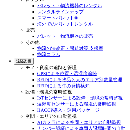
パレット・物流機器のレンタル
レンタルラインナップ
スマートパレット®
海外でのパレットレンタル
販売
パレット・物流機器の販売
その他
物流の法改正・課題対策 支援室
物流コラム
遠隔監視
モノ・資産の追跡と管理
GPSによる位置・温湿度追跡
RFIDによる物品と人のエリア別数量管理
RFIDによる牛の発情検知
設備・環境の常時監視
IoTセンサーによる設備・環境の常時監視
温湿度センサーによる環境の常時監視
HACCP導入・運用パッケージ
空間・エリアの自動監視
AIカメラによる空間・エリアの自動監視
ナンバー認証による車両入退場時間の自動