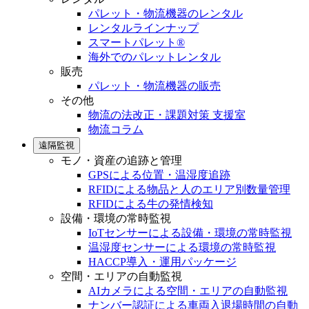
パレット・物流機器のレンタル
レンタルラインナップ
スマートパレット®
海外でのパレットレンタル
販売
パレット・物流機器の販売
その他
物流の法改正・課題対策 支援室
物流コラム
遠隔監視
モノ・資産の追跡と管理
GPSによる位置・温湿度追跡
RFIDによる物品と人のエリア別数量管理
RFIDによる牛の発情検知
設備・環境の常時監視
IoTセンサーによる設備・環境の常時監視
温湿度センサーによる環境の常時監視
HACCP導入・運用パッケージ
空間・エリアの自動監視
AIカメラによる空間・エリアの自動監視
ナンバー認証による車両入退場時間の自動