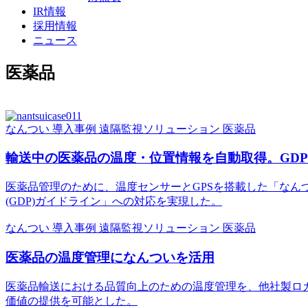
IR情報
採用情報
ニュース
医薬品
なんつい
導入事例
遠隔監視ソリューション
医薬品
輸送中の医薬品の温度・位置情報を自動取得。GD
医薬品管理のために、温度センサーとGPSを搭載した「な
(GDP)ガイドライン」への対応を実現した。
なんつい
導入事例
遠隔監視ソリューション
医薬品
医薬品の温度管理になんついを活用
医薬品輸送における品質向上のための温度管理を、他社製ロ
価値の提供を可能とした。