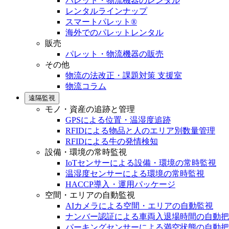
パレット・物流機器のレンタル
レンタルラインナップ
スマートパレット®
海外でのパレットレンタル
販売
パレット・物流機器の販売
その他
物流の法改正・課題対策 支援室
物流コラム
遠隔監視
モノ・資産の追跡と管理
GPSによる位置・温湿度追跡
RFIDによる物品と人のエリア別数量管理
RFIDによる牛の発情検知
設備・環境の常時監視
IoTセンサーによる設備・環境の常時監視
温湿度センサーによる環境の常時監視
HACCP導入・運用パッケージ
空間・エリアの自動監視
AIカメラによる空間・エリアの自動監視
ナンバー認証による車両入退場時間の自動把
パーキングセンサーによる満空状態の自動把