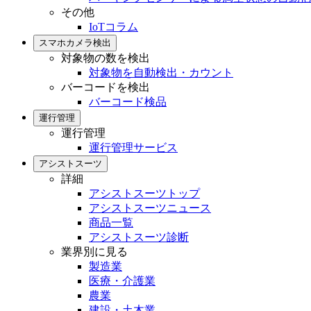
その他
IoTコラム
スマホカメラ検出
対象物の数を検出
対象物を自動検出・カウント
バーコードを検出
バーコード検品
運行管理
運行管理
運行管理サービス
アシストスーツ
詳細
アシストスーツトップ
アシストスーツニュース
商品一覧
アシストスーツ診断
業界別に見る
製造業
医療・介護業
農業
建設・土木業