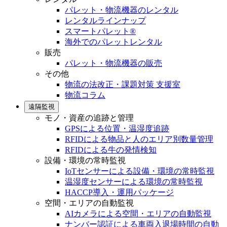
パレット・物流機器のレンタル
レンタルラインナップ
スマートパレット®
海外でのパレットレンタル
販売
パレット・物流機器の販売
その他
物流の法改正・課題対策 支援室
物流コラム
遠隔監視
モノ・資産の追跡と管理
GPSによる位置・温湿度追跡
RFIDによる物品と人のエリア別数量管理
RFIDによる牛の発情検知
設備・環境の常時監視
IoTセンサーによる設備・環境の常時監視
温湿度センサーによる環境の常時監視
HACCP導入・運用パッケージ
空間・エリアの自動監視
AIカメラによる空間・エリアの自動監視
ナンバー認証による車両入退場時間の自動