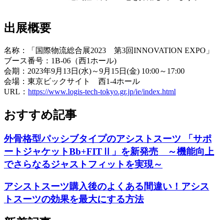
出展概要
名称：「国際物流総合展2023 第3回INNOVATION EXPO」
ブース番号：1B-06（西1ホール)
会期：2023年9月13日(水)～9月15日(金) 10:00～17:00
会場：東京ビックサイト 西1-4ホール
URL：
https://www.logis-tech-tokyo.gr.jp/ie/index.html
おすすめ記事
外骨格型パッシブタイプのアシストスーツ 「サポ
ートジャケットBb+FITⅡ」を新発売 ～機能向上
でさらなるジャストフィットを実現～
アシストスーツ購入後のよくある間違い！アシス
トスーツの効果を最大にする方法