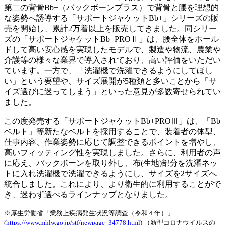
第二の背骨Bb+（バックボーンプラス）で背骨と腰を理想的
な姿勢へ誘導する「サポートジャケットBb+」シリーズの販
売を開始し、累計2万着以上を販売してきました。同シリー
ズの「サポートジャケットBb+PROⅡ」は、腰全体をホール
ドして高い安心感を実現したモデルで、製造や物流、農業や
介護等の様々な業界で導入されており、高い評価をいただい
ています。一方で、「洗濯機で洗濯できるようにしてほし
い」という要望や、サイズ展開が5種類と多いことから「サ
イズ選びに迷ってしまう」といった意見が多数寄せられてい
ました。
この度発売する「サポートジャケットBb+PROⅢ」は、「Bb
ベルト」等新たなベルトを採用することで、装着者の体型、
仕事内容、作業姿勢に応じて調整できるポイントを増やし、
高いフィッティング性を実現しました。さらに、利用者の声
に応え、バックボーンを取り外し、布(生地)部分を洗濯ネッ
トに入れ洗濯機で洗濯できるようにし、サイズを2サイズへ
統合しました。これにより、より衛生的に利用することがで
き、迷わず選べるラインナップとなりました。
※厚生労働省「業務上疾病発生状況等調査（令和４年）」
(
https://www.mhlw.go.jp/stf/newpage_34778.html
) （新型コロナウイルスの