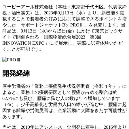
ユーピーアール株式会社（本社：東京都千代田区、代表取締
役：酒田義矢）は、2023年9月13日（水）より、新機能を搭
載することで装着者の好みに応じて調整できるポイントを増
やした「サポートジャケットBb+PROⅢ」を発売します。当
商品は、9月13日（水)から15日(金）にかけて東京ビックサ
イトで開催される「国際物流総合展2023 第3回
INNOVATION EXPO」にて展示し、実際に試着体験いただ
くことが可能です。
開発経緯
厚生労働省の「業務上疾病発生状況等調査（令和４年）」に
よると、業務上の疾病要因として腰痛が占める割合は約
62.7%にも及び、腰痛に悩む人の数は年々増加しています
（※）。少子高齢化と労働力人口の縮小が進む中、腰痛に起
因する離職や労働災害は、企業活動に支障をきたす可能性が
あります。
当社は、2010年にアシストスーツ開発に着手し、2016年より