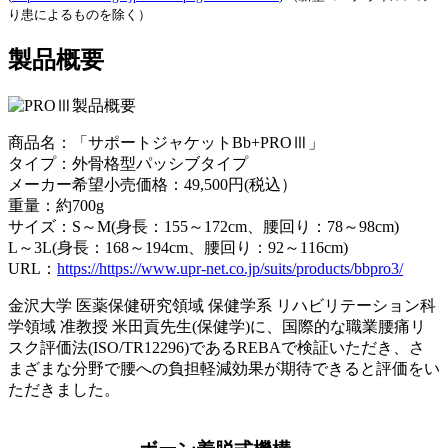
り患によるものを除く）
製品概要
商品名：「サポートジャケットBb+PROⅢ」
タイプ：外骨格型パッシブタイプ
メーカー希望小売価格：49,500円(税込）
重量：約700g
サイズ：S～M(身長：155～172cm、腰回り：78～98cm)
L～3L(身長：168～194cm、腰回り：92～116cm)
URL：
https://https://www.upr-net.co.jp/suits/products/bbpro3/
金沢大学 医薬保健研究領域 保健学系 リハビリテーション科
学領域 准教授 米田貢先生(保健学)に、国際的な職業腰痛リ
スク評価法(ISO/TR12296)であるREBAで検証いただき、さ
まざまな分野で腰への負担軽減効果が期待できると評価をい
ただきました。