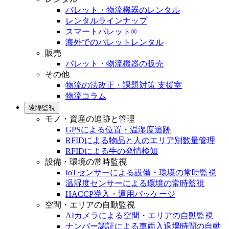
パレット・物流機器のレンタル
レンタルラインナップ
スマートパレット®
海外でのパレットレンタル
販売
パレット・物流機器の販売
その他
物流の法改正・課題対策 支援室
物流コラム
遠隔監視
モノ・資産の追跡と管理
GPSによる位置・温湿度追跡
RFIDによる物品と人のエリア別数量管理
RFIDによる牛の発情検知
設備・環境の常時監視
IoTセンサーによる設備・環境の常時監視
温湿度センサーによる環境の常時監視
HACCP導入・運用パッケージ
空間・エリアの自動監視
AIカメラによる空間・エリアの自動監視
ナンバー認証による車両入退場時間の自動