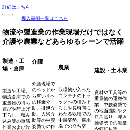
詳細はこちら
導入事例一覧はこちら
物流や製造業の作業現場だけではなく
介護や農業などあらゆるシーンで活躍
製造・工
介護
農業
場・倉庫
建設・土木業
介護現場で
収穫物が入った
のベッドか
製造や工場、
資材や工具等の
コンテナのトラ
ら車いすへ
物流倉庫での
重量物の運搬作
ックへの積み下
の移乗介
重量物の持ち
業、中腰姿勢で
ろしや長時間に
助、排泄介
運びや荷上げ
の地面掘削やク
わたる収穫での
助、入浴介
下ろし、積み
ロス貼り、浮き
中腰姿勢、選果
助等の中腰
込み等の重筋
腰姿勢での測量
場での立ち姿
姿勢での作
作業および繰
や釘打ち等、