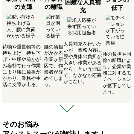
困難な人員補
の支障
の離職
低下
充
人員補充を行いた
荷物や重量物等の
腰の負担
いが「業務内容に
持ち上げ・持ち下
がかかる
腰の負担や同
腰や身体の負担が
げ・中腰や前かが
作業が原
僚の離職によ
大きい作業がある
み姿勢で行う作業
因で、作
り、企業や業
から」という理由
により腰に負担が
業者が辞
務に対するモ
で、なかなか応募
かかり、業務や生
めてしま
チベーション
がこない。
活に支障が出る。
う。
が低下してし
まう。
そのお悩み