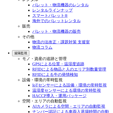
パレット・物流機器のレンタル
レンタルラインナップ
スマートパレット®
海外でのパレットレンタル
販売
パレット・物流機器の販売
その他
物流の法改正・課題対策 支援室
物流コラム
遠隔監視
モノ・資産の追跡と管理
GPSによる位置・温湿度追跡
RFIDによる物品と人のエリア別数量管理
RFIDによる牛の発情検知
設備・環境の常時監視
IoTセンサーによる設備・環境の常時監視
温湿度センサーによる環境の常時監視
HACCP導入・運用パッケージ
空間・エリアの自動監視
AIカメラによる空間・エリアの自動監視
ナンバー認証による車両入退場時間の自動