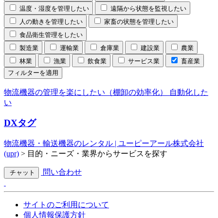
温度・湿度を管理したい
遠隔から状態を監視したい
人の動きを管理したい
家畜の状態を管理したい
食品衛生管理をしたい
製造業
運輸業
倉庫業
建設業
農業
林業
漁業
飲食業
サービス業
畜産業
フィルターを適用
物流機器の管理を楽にしたい（棚卸の効率化）
自動化した
い
DXタグ
物流機器・輸送機器のレンタル | ユーピーアール株式会社
(upr)
>
目的・ニーズ・業界からサービスを探す
問い合わせ
チャット
サイトのご利用について
個人情報保護方針