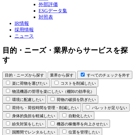
外部評価
ESGデータ集
対照表
IR情報
採用情報
ニュース
目的・ニーズ・業界からサービスを探
す
目的・ニーズから探す
業界から探す
すべてのチェックを外す
楽に荷物を運びたい
コストを削減したい
物流機器の管理を楽にしたい（棚卸の効率化）
環境に配慮したい
荷物の破損を防ぎたい
荷待ち・荷役時間を管理・削減したい
パレットが足りない
身体的負担を軽減したい
自動化したい
紛失対策をしたい
機器の稼働率を向上させたい
国際間でレンタルしたい
位置を管理したい