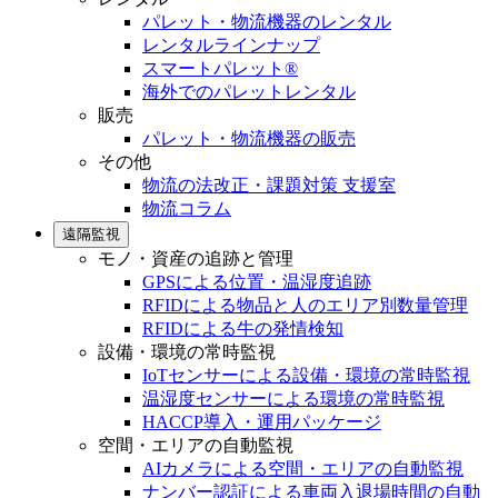
パレット・物流機器のレンタル
レンタルラインナップ
スマートパレット®
海外でのパレットレンタル
販売
パレット・物流機器の販売
その他
物流の法改正・課題対策 支援室
物流コラム
遠隔監視
モノ・資産の追跡と管理
GPSによる位置・温湿度追跡
RFIDによる物品と人のエリア別数量管理
RFIDによる牛の発情検知
設備・環境の常時監視
IoTセンサーによる設備・環境の常時監視
温湿度センサーによる環境の常時監視
HACCP導入・運用パッケージ
空間・エリアの自動監視
AIカメラによる空間・エリアの自動監視
ナンバー認証による車両入退場時間の自動